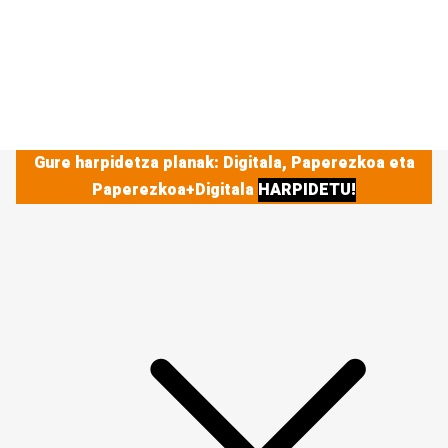
Gure harpidetza planak: Digitala, Paperezkoa eta
Paperezkoa+Digitala
HARPIDETU!