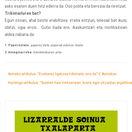
asko esaten duen hitz ederra da. Oso polita eta berezia da niretzat.
Trikimailuren bat?
Egun osoan, ahal beste erabiltzea: irratia entzun, telesail bat ikusi,
idatzi, ogia erosi... Gutxi bada ere, ikaskuntzan eta motibazioan
aldea nabaria da.
1. Papereztatu:
paperez bete, paperak edonon itsatsi.
2. Amaginarreba:
bikotekidearen ama.
Aurreko artikulua: “Euskaraz ligatzea trikimailu ona da”
Aurrekoa
Hurrengo artikulua: “Ikasten hasi nintzenean, kosta egin zitzaidan ergatibo