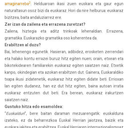
2
amaginarreba
. Helduaroan ikasi zuen euskara eta gaur egun
naturaltasun osoz bizi da euskaraz. Hori da nire helburua: euskaraz
bizitzea, baita andaluziarrez ere.
Zer izan da zailena eta errazena zuretzat?
Zailena, hiztegia eta aditz trinkoak lehenaldian. Errazena,
gramatika. Euskarazko gramatika oso koherentea da.
Erabiltzen al duzu?
Bai, lehenengo egunetik. Hasieran, adibidez, erosketen zerrendari
eta halako kontu errazei buruz hitz egiten nuen; orain, etxean eta
bikotekidearen familiarekin euskaraz egiten saiatzen naiz. Etxetik
kanpo, okindegian eta azokan erabiltzen dut. Gainera, Euskaraldiko
txapa ikusi zidatenetik, euskaraz hitz egiten didate beti. Errioxan
lan egiten dudanez, han ez dut hitz egiten, baina autoan irratia
euskaraz entzuten dut beti. Era berean, euskaraz irakurtzen
saiatzen naiz.
Gustuko hitza edo esamoldea:
“
Euskaldun
”, bere baitan daraman mezuarengatik: euskalduna
izateko, ez da beharrezkoa Euskal Herrian jaiotzea, baizik eta
euskara jakitea eta erabiltzea. Euskal Herriaren internazionalismoaz