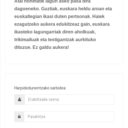
Atal honetatik lagun asko pasa dira
dagoeneko. Guztiak, euskara heldu aroan eta
euskaltegian ikasi duten pertsonak. Haiek
ezagutzeko aukera edukitzeaz gain, euskara
ikasteko lagungarriak diren aholkuak,
trikimailuak eta testigantzak aurkituko
dituzue. Ez galdu aukera!
Harpidedunentzako sarbidea: