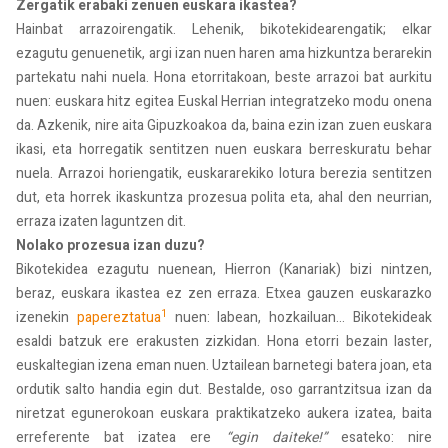
Zergatik erabaki zenuen euskara ikastea?
Hainbat arrazoirengatik. Lehenik, bikotekidearengatik; elkar
ezagutu genuenetik, argi izan nuen haren ama hizkuntza berarekin
partekatu nahi nuela. Hona etorritakoan, beste arrazoi bat aurkitu
nuen: euskara hitz egitea Euskal Herrian integratzeko modu onena
da. Azkenik, nire aita Gipuzkoakoa da, baina ezin izan zuen euskara
ikasi, eta horregatik sentitzen nuen euskara berreskuratu behar
nuela. Arrazoi horiengatik, euskararekiko lotura berezia sentitzen
dut, eta horrek ikaskuntza prozesua polita eta, ahal den neurrian,
erraza izaten laguntzen dit.
Nolako prozesua izan duzu?
Bikotekidea ezagutu nuenean, Hierron (Kanariak) bizi nintzen,
beraz, euskara ikastea ez zen erraza. Etxea gauzen euskarazko
1
izenekin
papereztatua
nuen: labean, hozkailuan... Bikotekideak
esaldi batzuk ere erakusten zizkidan. Hona etorri bezain laster,
euskaltegian izena eman nuen. Uztailean barnetegi batera joan, eta
ordutik salto handia egin dut. Bestalde, oso garrantzitsua izan da
niretzat egunerokoan euskara praktikatzeko aukera izatea, baita
erreferente bat izatea ere
“egin daiteke!”
esateko: nire