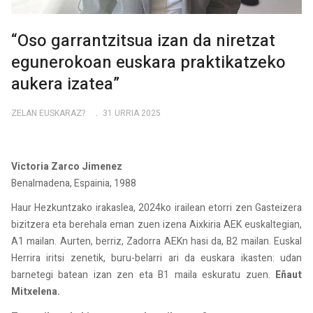
“Oso garrantzitsua izan da niretzat
egunerokoan euskara praktikatzeko
aukera izatea”
ZELAN EUSKARAZ?
31 URRIA 2025
Victoria Zarco Jimenez
Benalmadena, Espainia, 1988
Haur Hezkuntzako irakaslea, 2024ko irailean etorri zen Gasteizera
bizitzera eta berehala eman zuen izena Aixkiria AEK euskaltegian,
A1 mailan. Aurten, berriz, Zadorra AEKn hasi da, B2 mailan. Euskal
Herrira iritsi zenetik, buru-belarri ari da euskara ikasten: udan
barnetegi batean izan zen eta B1 maila eskuratu zuen.
Eñaut
Mitxelena.