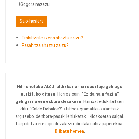
Gogora nazazu
Erabiltzaile-izena ahaztu zaizu?
Pasahitza ahaztu zaizu?
Hil honetako AIZU! aldizkarian erreportaje gehiago
aurkituko dituzu.
Horrez gain,
“Ez da hain fazila”
gehigarria ere eskura dezakezu.
Hainbat eduki biltzen
ditu: "Galde Debalde?" ataltxoa gramatika-zalantzak
argitzeko, denbora-pasak, lehiaketak... Kioskoetan salgai,
harpidetza ere egin dezakezu, digitala nahiz paperekoa.
Klikatu hemen
.