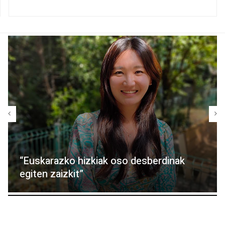
“Euskarazko hizkiak oso desberdinak
egiten zaizkit”