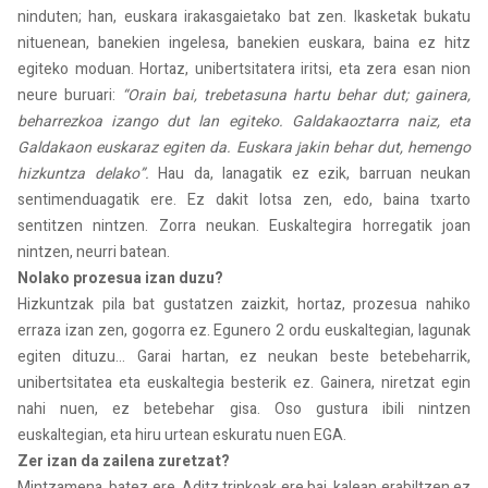
ninduten; han, euskara irakasgaietako bat zen. Ikasketak bukatu
nituenean, banekien ingelesa, banekien euskara, baina ez hitz
egiteko moduan. Hortaz, unibertsitatera iritsi, eta zera esan nion
neure buruari:
“Orain bai, trebetasuna hartu behar dut; gainera,
beharrezkoa izango dut lan egiteko. Galdakaoztarra naiz, eta
Galdakaon euskaraz egiten da. Euskara jakin behar dut, hemengo
hizkuntza delako”.
Hau da, lanagatik ez ezik, barruan neukan
sentimenduagatik ere. Ez dakit lotsa zen, edo, baina txarto
sentitzen nintzen. Zorra neukan. Euskaltegira horregatik joan
nintzen, neurri batean.
Nolako prozesua izan duzu?
Hizkuntzak pila bat gustatzen zaizkit, hortaz, prozesua nahiko
erraza izan zen, gogorra ez. Egunero 2 ordu euskaltegian, lagunak
egiten dituzu… Garai hartan, ez neukan beste betebeharrik,
unibertsitatea eta euskaltegia besterik ez. Gainera, niretzat egin
nahi nuen, ez betebehar gisa. Oso gustura ibili nintzen
euskaltegian, eta hiru urtean eskuratu nuen EGA.
Zer izan da zailena zuretzat?
Mintzamena, batez ere. Aditz trinkoak ere bai, kalean erabiltzen ez