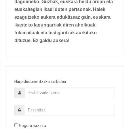
dagoeneko. Guztiak, euskara heldu aroan eta
euskaltegian ikasi duten pertsonak. Haiek
ezagutzeko aukera edukitzeaz gain, euskara
ikasteko lagungarriak diren aholkuak,
trikimailuak eta testigantzak aurkituko
dituzue. Ez galdu aukera!
Harpidedunentzako sarbidea:
Gogora nazazu