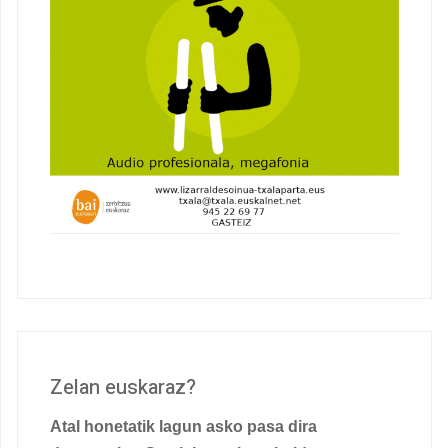
Zelan euskaraz?
Atal honetatik lagun asko pasa dira