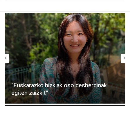
“Euskarazko hizkiak oso desberdinak
egiten zaizkit”