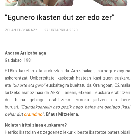
“Egunero ikasten dut zer edo zer”
ZELAN EUSKARAZ?
27 URTARRILA 2023
Andrea Arrizabalaga
Galdakao, 1981
ETBko kazetari eta aurkezlea da Arrizabalaga, aurpegi ezaguna
askorentzat. Unibertsitate ikasketak hastean ikasi zuen euskara,
eta
“20 urte eta gero”
euskaltegira bueltatu da. Oraingoan, C2 maila
lortzeko asmoz hasi da AEKn. Lanean, etxean... euskara erabiltzen
du, baina gehiago erabiltzeko erronka jartzen dio bere
buruari.
“Egindakoarekin oso pozik nago, baina are gehiago ikasi
behar dut
oraindino
”.
Eñaut Mitxelena.
Nolatan iritsi zinen euskarara?
Herriko ikastolan ez zegoenez lekurik, beste ikastetxe batera bidali