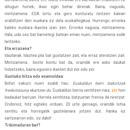
ditugun horiek, ikasi egin behar direnak. Baina, nagusiki,
mintzamena. EGA lortu eta gero konturatu nintzen kalean
erabiltzen den euskara ez dela euskaltegikoa. Hurrengo erronka
kaleko euskara ikastea izan zen. Erronka nagusia, mintzamena.
Hala, uda oso bat barnetegi batean eman nuen, mintzamena soilik
lantzeko.
Eta errazena?
Idazlanak. Idaztea pila bat gustatzen zait, eta erraz ateratzen zait.
Mintzamena... beste kontu bat da; oraindik ere asko daukat
hobetzeko, baina egunero ikasten dut zer edo zer.
Gustuko hitza edo esamoldea:
Behin irakurri nuen esaldi hau:
Euskaldun berri bakoitzak
freskotasuna ekartzen du.
Euskaldun berria sentitzen naiz,
zer
hori
badaukat barruan. Horrela sentitzea, batzuetan frenoa da niretzat.
Ondorioz, hitz egiteko orduan, 20 urte geroago, oraindik lotsa
sentitu eta horregatik gaztelaniara jotzen dut. Hanka ez
sartzearren edo…ez dakit!
Trikimailuren bat?