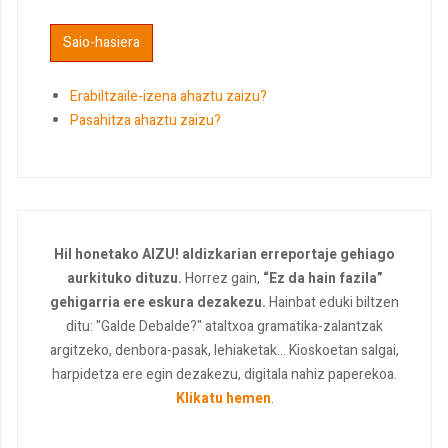
Erabiltzaile-izena ahaztu zaizu?
Pasahitza ahaztu zaizu?
Hil honetako AIZU! aldizkarian erreportaje gehiago
aurkituko dituzu.
Horrez gain,
“Ez da hain fazila”
gehigarria ere eskura dezakezu.
Hainbat eduki biltzen
ditu: "Galde Debalde?" ataltxoa gramatika-zalantzak
argitzeko, denbora-pasak, lehiaketak... Kioskoetan salgai,
harpidetza ere egin dezakezu, digitala nahiz paperekoa.
Klikatu hemen
.