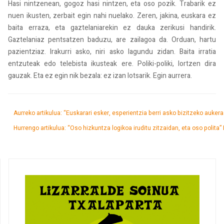
Hasi nintzenean, gogoz hasi nintzen, eta oso pozik. Trabarik ez
nuen ikusten, zerbait egin nahi nuelako. Zeren, jakina, euskara ez
baita erraza, eta gaztelaniarekin ez dauka zerikusi handirik.
Gaztelaniaz pentsatzen baduzu, are zailagoa da. Orduan, hartu
pazientziaz. Irakurri asko, niri asko lagundu zidan. Baita irratia
entzuteak edo telebista ikusteak ere. Poliki-poliki, lortzen dira
gauzak. Eta ez egin nik bezala: ez izan lotsarik. Egin aurrera.
Aurreko artikulua: “Euskarari esker, esperientzia berri asko bizitzeko aukera
Hurrengo artikulua: “Oso hizkuntza logikoa iruditu zitzaidan, eta oso polita”