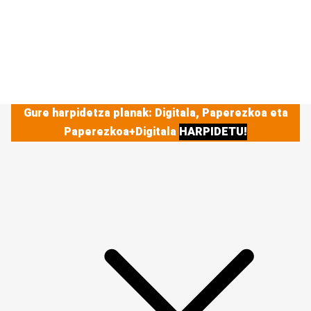
Gure harpidetza planak: Digitala, Paperezkoa eta
Paperezkoa+Digitala
HARPIDETU!