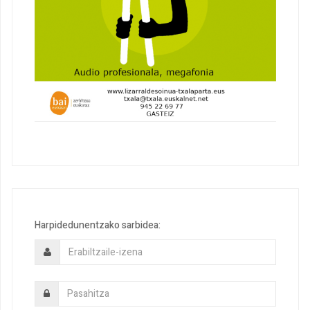
Harpidedunentzako sarbidea: