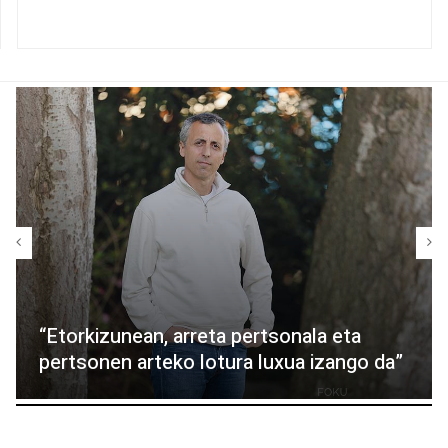
“Etorkizunean, arreta pertsonala eta
pertsonen arteko lotura luxua izango da”