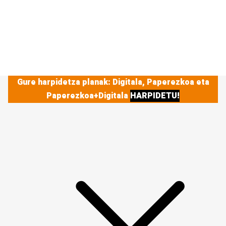
Gure harpidetza planak: Digitala, Paperezkoa eta
Paperezkoa+Digitala
HARPIDETU!