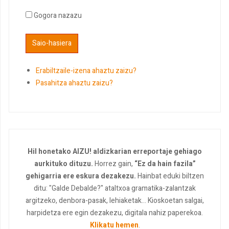
Gogora nazazu
Erabiltzaile-izena ahaztu zaizu?
Pasahitza ahaztu zaizu?
Hil honetako AIZU! aldizkarian erreportaje gehiago
aurkituko dituzu.
Horrez gain,
“Ez da hain fazila”
gehigarria ere eskura dezakezu.
Hainbat eduki biltzen
ditu: "Galde Debalde?" ataltxoa gramatika-zalantzak
argitzeko, denbora-pasak, lehiaketak... Kioskoetan salgai,
harpidetza ere egin dezakezu, digitala nahiz paperekoa.
Klikatu hemen
.