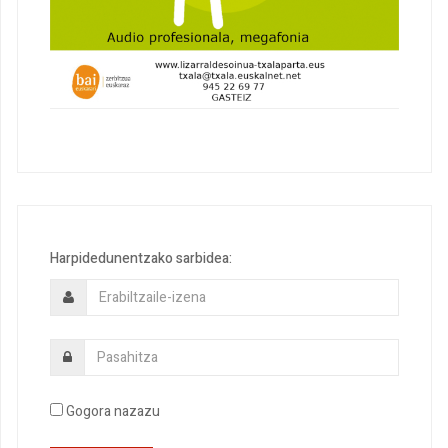
Harpidedunentzako sarbidea:
Gogora nazazu