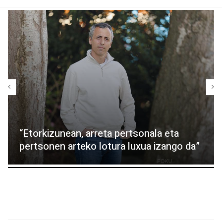
“Etorkizunean, arreta pertsonala eta
pertsonen arteko lotura luxua izango da”