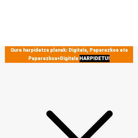
Gure harpidetza planak: Digitala, Paperezkoa eta
Paperezkoa+Digitala
HARPIDETU!