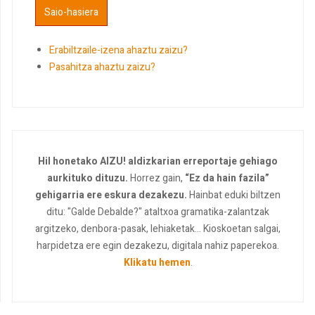
Erabiltzaile-izena ahaztu zaizu?
Pasahitza ahaztu zaizu?
Hil honetako AIZU! aldizkarian erreportaje gehiago
aurkituko dituzu.
Horrez gain,
“Ez da hain fazila”
gehigarria ere eskura dezakezu.
Hainbat eduki biltzen
ditu: "Galde Debalde?" ataltxoa gramatika-zalantzak
argitzeko, denbora-pasak, lehiaketak... Kioskoetan salgai,
harpidetza ere egin dezakezu, digitala nahiz paperekoa.
Klikatu hemen
.