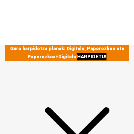
Gure harpidetza planak: Digitala, Paperezkoa eta
Paperezkoa+Digitala
HARPIDETU!