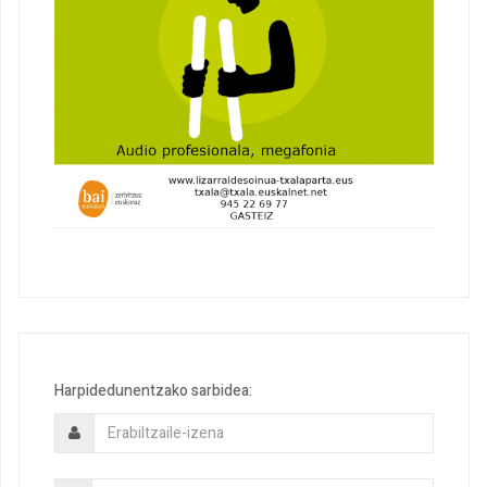
Harpidedunentzako sarbidea: