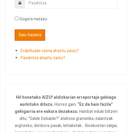
Gogora nazazu
Erabiltzaile-izena ahaztu zaizu?
Pasahitza ahaztu zaizu?
Hil honetako AIZU! aldizkarian erreportaje gehiago
aurkituko dituzu.
Horrez gain,
“Ez da hain fazila”
gehigarria ere eskura dezakezu.
Hainbat eduki biltzen
ditu: "Galde Debalde?" ataltxoa gramatika-zalantzak
argitzeko, denbora-pasak, lehiaketak... Kioskoetan salgai,