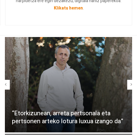
harpidetza ere egin dezakezu, digitala nahiz paperekoa.
Klikatu hemen
.
“Etorkizunean, arreta pertsonala eta
pertsonen arteko lotura luxua izango da”