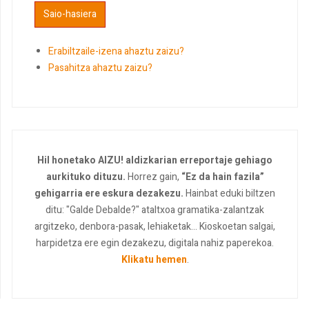
Erabiltzaile-izena ahaztu zaizu?
Pasahitza ahaztu zaizu?
Hil honetako AIZU! aldizkarian erreportaje gehiago
aurkituko dituzu.
Horrez gain,
“Ez da hain fazila”
gehigarria ere eskura dezakezu.
Hainbat eduki biltzen
ditu: "Galde Debalde?" ataltxoa gramatika-zalantzak
argitzeko, denbora-pasak, lehiaketak... Kioskoetan salgai,
harpidetza ere egin dezakezu, digitala nahiz paperekoa.
Klikatu hemen
.