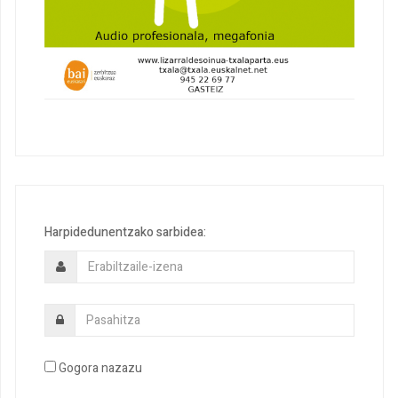
Harpidedunentzako sarbidea:
Gogora nazazu