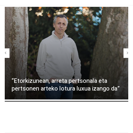
“Etorkizunean, arreta pertsonala eta
pertsonen arteko lotura luxua izango da”