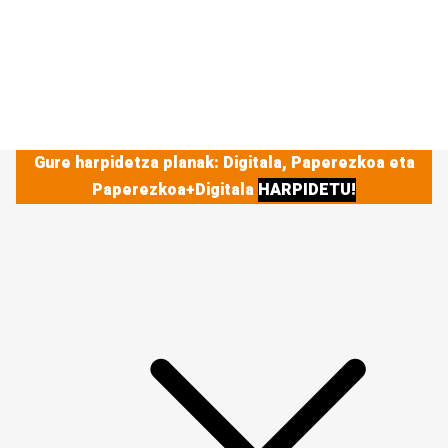
Gure harpidetza planak: Digitala, Paperezkoa eta
Paperezkoa+Digitala
HARPIDETU!