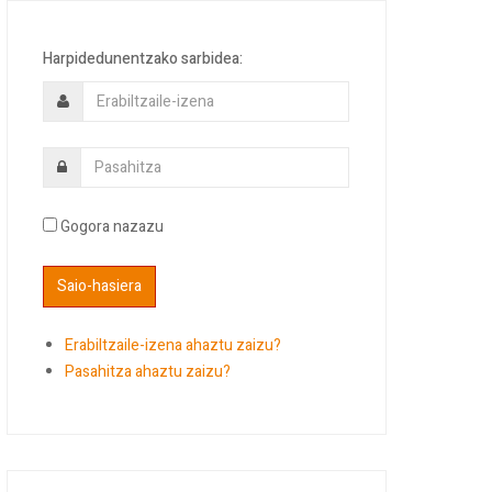
Harpidedunentzako sarbidea:
Gogora nazazu
Erabiltzaile-izena ahaztu zaizu?
Pasahitza ahaztu zaizu?