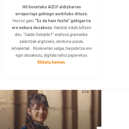
Hil honetako AIZU! aldizkarian
erreportaje gehiago aurkituko dituzu.
Horrez gain,
“Ez da hain fazila” gehigarria
ere eskura dezakezu.
Hainbat eduki biltzen
ditu: "Galde Debalde?" ataltxoa gramatika-
zalantzak argitzeko, denbora-pasak,
lehiaketak... Kioskoetan salgai, harpidetza ere
egin dezakezu, digitala nahiz paperekoa.
Klikatu hemen
.