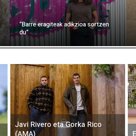
“Barre eragiteak adikzioa sortzen
du”
Javi Rivero eta Gorka Rico
(AMA)
E