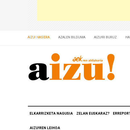
AIZU! HASIERA
AZALEN BILDUMA
AIZU!RI BURUZ
HA
ELKARRIZKETA NAGUSIA
ZELAN EUSKARAZ?
ERREPOR
AIZU!REN LEIHOA