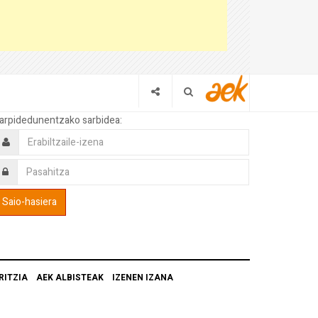
arpidedunentzako sarbidea:
RITZIA
AEK ALBISTEAK
IZENEN IZANA