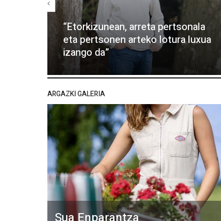
“Etorkizunean, arreta pertsonala
eta pertsonen arteko lotura luxua
izango da”
ARGAZKI GALERIA
Sua Enparantza