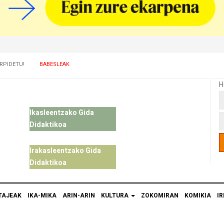
RPIDETU!
BABESLEAK
H
Ikasleentzako Gida
Didaktikoa
Irakasleentzako Gida
Didaktikoa
TAJEAK
IKA-MIKA
ARIN-ARIN
KULTURA
ZOKOMIRAN
KOMIKIA
IR