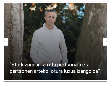
“Etorkizunean, arreta pertsonala eta
pertsonen arteko lotura luxua izango da”