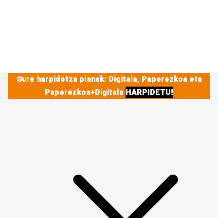
Gure harpidetza planak: Digitala, Paperezkoa eta
Paperezkoa+Digitala
HARPIDETU!