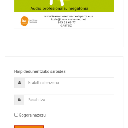
Harpidedunentzako sarbidea:
Gogora nazazu