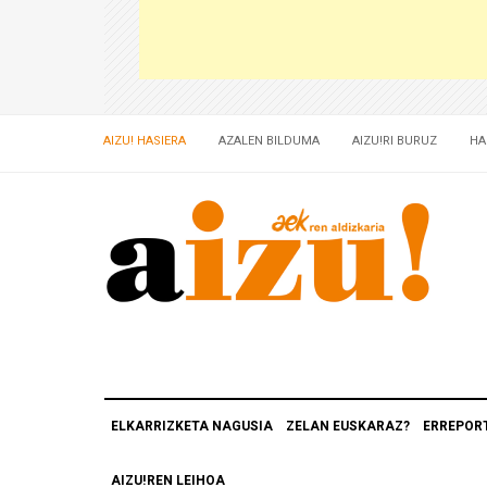
AIZU! HASIERA
AZALEN BILDUMA
AIZU!RI BURUZ
HA
ELKARRIZKETA NAGUSIA
ZELAN EUSKARAZ?
ERREPOR
AIZU!REN LEIHOA