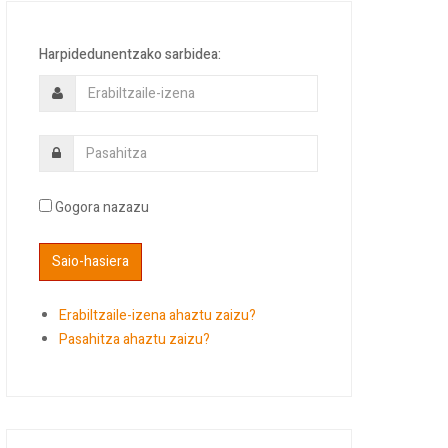
Harpidedunentzako sarbidea:
Gogora nazazu
Erabiltzaile-izena ahaztu zaizu?
Pasahitza ahaztu zaizu?