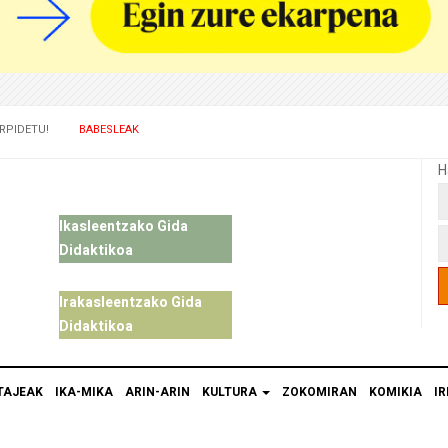
RPIDETU!
BABESLEAK
H
Ikasleentzako Gida
Didaktikoa
Irakasleentzako Gida
Didaktikoa
TAJEAK
IKA-MIKA
ARIN-ARIN
KULTURA
ZOKOMIRAN
KOMIKIA
IR