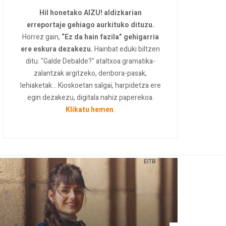
Hil honetako AIZU! aldizkarian
erreportaje gehiago aurkituko dituzu.
Horrez gain,
“Ez da hain fazila” gehigarria
ere eskura dezakezu.
Hainbat eduki biltzen
ditu: "Galde Debalde?" ataltxoa gramatika-
zalantzak argitzeko, denbora-pasak,
lehiaketak... Kioskoetan salgai, harpidetza ere
egin dezakezu, digitala nahiz paperekoa.
Klikatu hemen
.