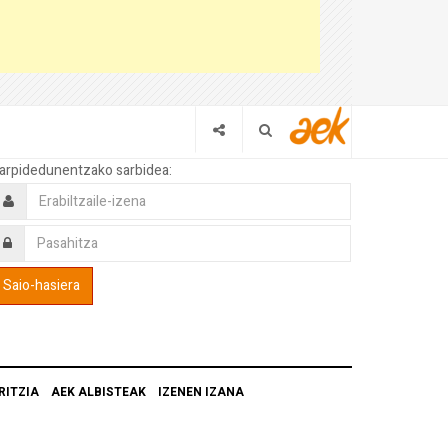
arpidedunentzako sarbidea:
RITZIA
AEK ALBISTEAK
IZENEN IZANA