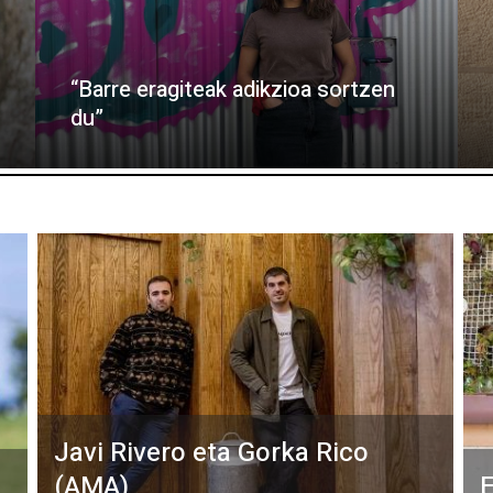
“Barre eragiteak adikzioa sortzen
du”
Javi Rivero eta Gorka Rico
(AMA)
E