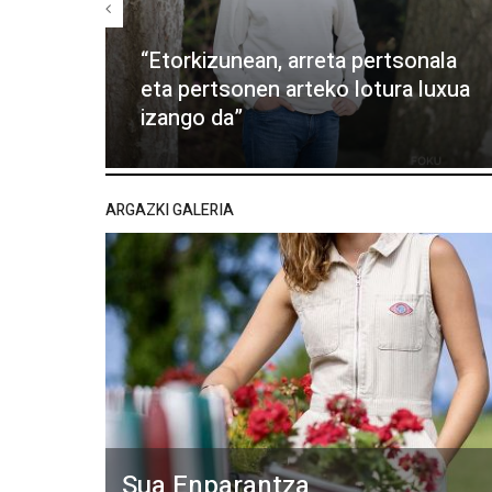
“Etorkizunean, arreta pertsonala
eta pertsonen arteko lotura luxua
izango da”
ARGAZKI GALERIA
Sua Enparantza