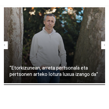
“Etorkizunean, arreta pertsonala eta
pertsonen arteko lotura luxua izango da”