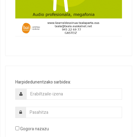
Harpidedunentzako sarbidea:
Gogora nazazu