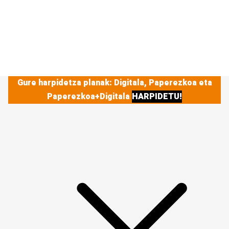
Gure harpidetza planak: Digitala, Paperezkoa eta
Paperezkoa+Digitala
HARPIDETU!