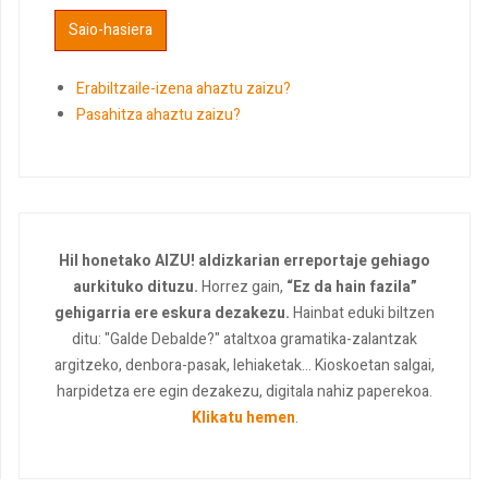
Erabiltzaile-izena ahaztu zaizu?
Pasahitza ahaztu zaizu?
Hil honetako AIZU! aldizkarian erreportaje gehiago
aurkituko dituzu.
Horrez gain,
“Ez da hain fazila”
gehigarria ere eskura dezakezu.
Hainbat eduki biltzen
ditu: "Galde Debalde?" ataltxoa gramatika-zalantzak
argitzeko, denbora-pasak, lehiaketak... Kioskoetan salgai,
harpidetza ere egin dezakezu, digitala nahiz paperekoa.
Klikatu hemen
.