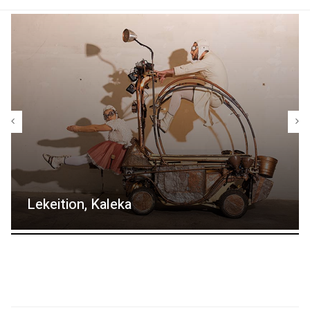
Lekeition, Kaleka