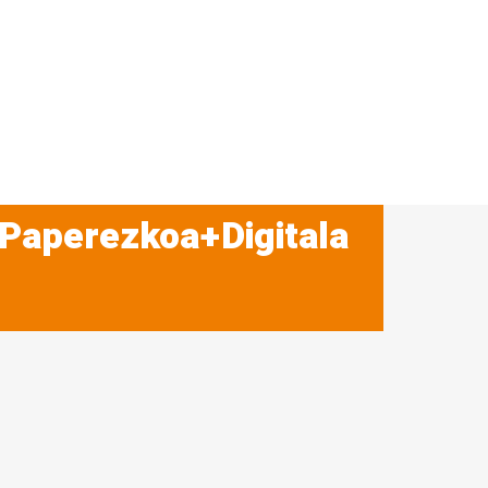
 Paperezkoa+Digitala