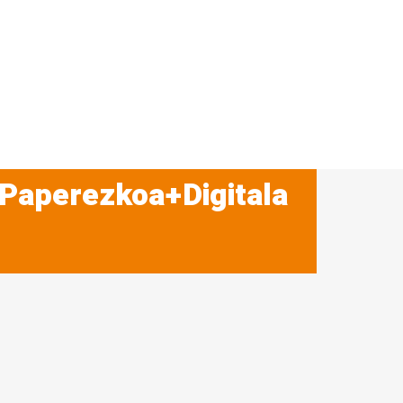
 Paperezkoa+Digitala