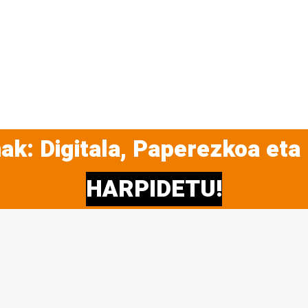
ak: Digitala, Paperezkoa eta
HARPIDETU!