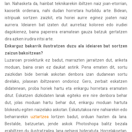
lan. Nahasketa da, hainbat teknikarekin ibiltzen naiz joan-etorrian,
kaosetik ordenara, nahi dudan horretara hurbildu arte. Bidean,
istripuak sortzen zaizkit, eta horiei aurre eginez joaten naiz
aurrera. Ideiaren bat izaten dut aurretiaz koloreei edo irudiei
dagokienez, baina paperera eramatean gauza batzuk gertatzen
dira azken irudira iritsi arte.
Enkarguz bakarrik ilustratzen duzu ala ideiaren bat sortzen
zaizun bakoitzean?
Luzaroan proiekturik ez badut, marrazten jarraitzen dut, ariketa
moduan, baina orain ez daukat astirik. Pena ematen dit, sortu
zaizkidan bide berriak askotan denbora izan dudanean sortu
direlako, jolasean ibiltzearen ondorioz. Gero, zerbait eskatzen
didatenean, proba horiek hartu eta enkargu horretara eramaten
ditut. Eskatzen dizkidaten lanak egiteko ere nire denbora behar
dut, jolas moduan hartu behar dut, enkargu moduan hartuta
blokeatu egiten naizelako askotan. Eskatutakoa nire nahiarekin edo
beharrarekin
uztartzea
lortzen badut, orduan hasten da lana.
Bestalde, batzuetan, jende askok Photoshopa balitz bezala
erabiltzen du ilustratzailea, lana gehiegi bideratuta. Horrelakoetan,