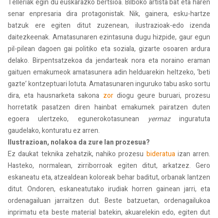
Telleriak egin du euskarazko bertsioa. Bilboko artista bat eta haren
senar enpresaria dira protagonistak. Nik, gainera, esku-hartze
batzuk ere egiten ditut zuzenean, ilustrazioak-edo izenda
daitezkeenak. Amatasunaren ezintasuna dugu hizpide, gaur egun
pil-pilean dagoen gai politiko eta soziala, gizarte osoaren ardura
delako. Birpentsatzekoa da jendarteak nora eta noraino eraman
gaituen emakumeok amatasunera adin helduarekin heltzeko, ‘beti
gazte’ kontzeptuari lotuta. Amatasunaren inguruko tabu asko sortu
dira, eta hausnarketa sakona
zor
diogu geure buruari, prozesu
horretatik pasatzen diren hainbat emakumek pairatzen duten
egoera ulertzeko, egunerokotasunean
yermaz
inguratuta
gaudelako, konturatu ez arren.
Ilustrazioan, nolakoa da zure lan prozesua?
Ez daukat teknika zehatzik, nahiko prozesu
bideratua
izan arren.
Hasteko, normalean, zirriborroak egiten ditut, arkatzez. Gero
eskaneatu eta, atzealdean koloreak behar baditut, orbanak lantzen
ditut. Ondoren, eskaneatutako irudiak horren gainean jarri, eta
ordenagailuan jarraitzen dut. Beste batzuetan, ordenagailukoa
inprimatu eta beste material batekin, akuarelekin edo, egiten dut