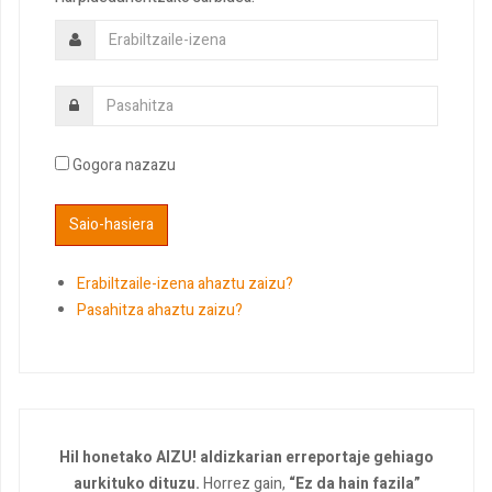
Gogora nazazu
Erabiltzaile-izena ahaztu zaizu?
Pasahitza ahaztu zaizu?
Hil honetako AIZU! aldizkarian erreportaje gehiago
aurkituko dituzu.
Horrez gain,
“Ez da hain fazila”