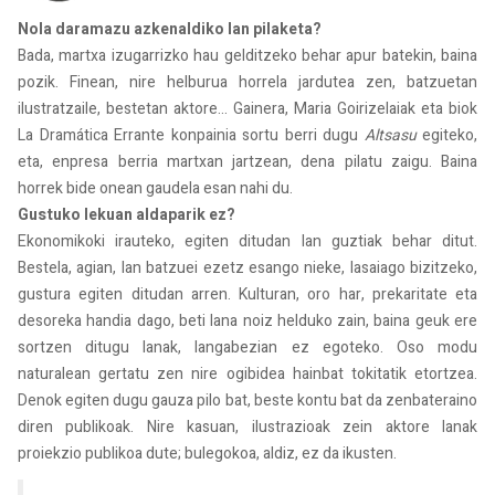
Nola daramazu azkenaldiko lan pilaketa?
Bada, martxa izugarrizko hau gelditzeko behar apur batekin, baina
pozik. Finean, nire helburua horrela jardutea zen, batzuetan
ilustratzaile, bestetan aktore... Gainera, Maria Goirizelaiak eta biok
La Dramática Errante konpainia sortu berri dugu
Altsasu
egiteko,
eta, enpresa berria martxan jartzean, dena pilatu zaigu. Baina
horrek bide onean gaudela esan nahi du.
Gustuko lekuan aldaparik ez?
Ekonomikoki irauteko, egiten ditudan lan guztiak behar ditut.
Bestela, agian, lan batzuei ezetz esango nieke, lasaiago bizitzeko,
gustura egiten ditudan arren. Kulturan, oro har, prekaritate eta
desoreka handia dago, beti lana noiz helduko zain, baina geuk ere
sortzen ditugu lanak, langabezian ez egoteko. Oso modu
naturalean gertatu zen nire ogibidea hainbat tokitatik etortzea.
Denok egiten dugu gauza pilo bat, beste kontu bat da zenbateraino
diren publikoak. Nire kasuan, ilustrazioak zein aktore lanak
proiekzio publikoa dute; bulegokoa, aldiz, ez da ikusten.