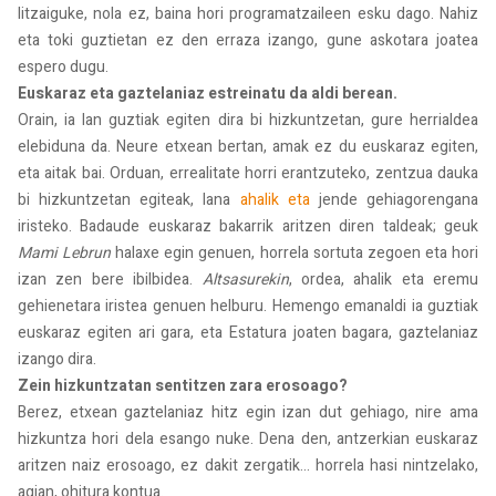
litzaiguke, nola ez, baina hori programatzaileen esku dago. Nahiz
eta toki guztietan ez den erraza izango, gune askotara joatea
espero dugu.
Euskaraz eta gaztelaniaz estreinatu da aldi berean.
Orain, ia lan guztiak egiten dira bi hizkuntzetan, gure herrialdea
elebiduna da. Neure etxean bertan, amak ez du euskaraz egiten,
eta aitak bai. Orduan, errealitate horri erantzuteko, zentzua dauka
bi hizkuntzetan egiteak, lana
ahalik eta
jende gehiagorengana
iristeko. Badaude euskaraz bakarrik aritzen diren taldeak; geuk
Mami Lebrun
halaxe egin genuen, horrela sortuta zegoen eta hori
izan zen bere ibilbidea.
Altsasurekin
, ordea, ahalik eta eremu
gehienetara iristea genuen helburu. Hemengo emanaldi ia guztiak
euskaraz egiten ari gara, eta Estatura joaten bagara, gaztelaniaz
izango dira.
Zein hizkuntzatan sentitzen zara erosoago?
Berez, etxean gaztelaniaz hitz egin izan dut gehiago, nire ama
hizkuntza hori dela esango nuke. Dena den, antzerkian euskaraz
aritzen naiz erosoago, ez dakit zergatik... horrela hasi nintzelako,
agian, ohitura kontua.