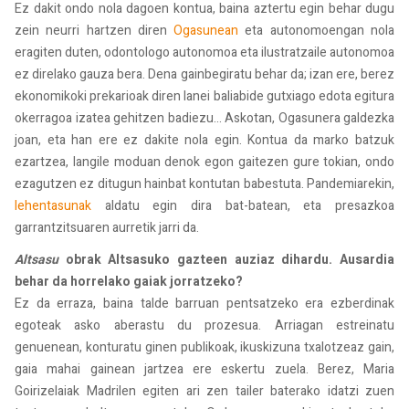
Ez dakit ondo nola dagoen kontua, baina aztertu egin behar dugu
zein neurri hartzen diren
Ogasunean
eta autonomoengan nola
eragiten duten, odontologo autonomoa eta ilustratzaile autonomoa
ez direlako gauza bera. Dena gainbegiratu behar da; izan ere, berez
ekonomikoki prekarioak diren lanei baliabide gutxiago edota egitura
okerragoa izatea gehitzen badiezu... Askotan, Ogasunera galdezka
joan, eta han ere ez dakite nola egin. Kontua da marko batzuk
ezartzea, langile moduan denok egon gaitezen gure tokian, ondo
ezagutzen ez ditugun hainbat kontutan babestuta. Pandemiarekin,
lehentasunak
aldatu egin dira bat-batean, eta presazkoa
garrantzitsuaren aurretik jarri da.
Altsasu
obrak Altsasuko gazteen auziaz dihardu. Ausardia
behar da horrelako gaiak jorratzeko?
Ez da erraza, baina talde barruan pentsatzeko era ezberdinak
egoteak asko aberastu du prozesua. Arriagan estreinatu
genuenean, konturatu ginen publikoak, ikuskizuna txalotzeaz gain,
gaia mahai gainean jartzea ere eskertu zuela. Berez, Maria
Goirizelaiak Madrilen egiten ari zen tailer baterako idatzi zuen