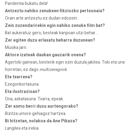
Pandemia bukatu dela!
Antzeztu nahiko zenukeen fikziozko pertsonaia?
Orain arte antzeztu ez dudan edozein.
Zein zuzendarirekin egin nahiko zenuke film bat?
Bat aukeratuz gero, besteak kanpoan utzi behar...
Zer egiten duzu erlaxatu beharra duzunean?
Musika jarri.
Aktore izateak daukan gauzarik onena?
Agertoki gainean, besterik egin ezin duzula jakitea. Toki eta une
horretan, ez dago
multizereginik
.
Eta txarrena?
Ezegonkortasuna.
Eta ilustrazioan?
Ona, askatasuna. Txarra, epeak.
Zer asmo berri duzu aurtengorako?
Bizitza umore gehiagoz hartzea.
Bi hitzetan, nolakoa da Ane Pikaza?
Langilea eta irekia.