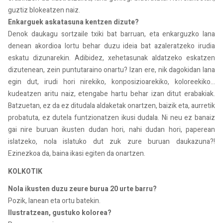
guztiz blokeatzen naiz.
Enkarguek askatasuna kentzen dizute?
Denok daukagu sortzaile txiki bat barruan, eta enkarguzko lana
denean akordioa lortu behar duzu ideia bat azaleratzeko irudia
eskatu dizunarekin. Adibidez, xehetasunak aldatzeko eskatzen
dizutenean, zein puntutaraino onartu? Izan ere, nik dagokidan lana
egin dut, irudi hori nirekiko, konposizioarekiko, koloreekiko...
kudeatzen aritu naiz, etengabe hartu behar izan ditut erabakiak.
Batzuetan, ez da ez ditudala aldaketak onartzen, baizik eta, aurretik
probatuta, ez dutela funtzionatzen ikusi dudala. Ni neu ez banaiz
gai nire buruan ikusten dudan hori, nahi dudan hori, paperean
islatzeko, nola islatuko dut zuk zure buruan daukazuna?!
Ezinezkoa da, baina ikasi egiten da onartzen.
KOLKOTIK
Nola ikusten duzu zeure burua 20 urte barru?
Pozik, lanean eta ortu batekin.
Ilustratzean, gustuko kolorea?