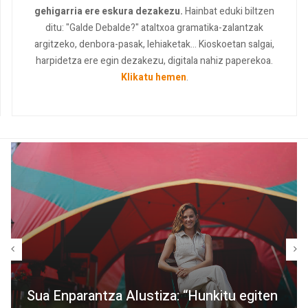
gehigarria ere eskura dezakezu.
Hainbat eduki biltzen
ditu: "Galde Debalde?" ataltxoa gramatika-zalantzak
argitzeko, denbora-pasak, lehiaketak... Kioskoetan salgai,
harpidetza ere egin dezakezu, digitala nahiz paperekoa.
Klikatu hemen
.
Sua Enparantza Alustiza: “Hunkitu egiten