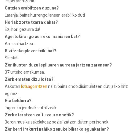
Paperaren zuria.
Gutxien erabiltzen duzuna?
Laranja, baina hurrengo lanean erabiliko dut!
Horiak zorte txarra dakar?
Ez, hori gezurra da!
Agertokira igo aurreko maniaren bat?
Arnasa hartzea.
Bizitzako plazer txiki bat?
Siesta!
Zer ikusten duzu ispiluaren aurrean jartzen zarenean?
37 urteko emakumea.
Zerk ematen dizu lotsa?
Askotan
lotsagorritzen
naiz, baina ondo disimulatzen dut, asko hitz
eginez.
Eta beldurra?
Inguruko jendeak sufritzeak.
Zerk ateratzen zaitu zeure onetik?
Beren musika sakelakoaz sozializatzen duten pertsonek.
Zer berri irakurri nahiko zenuke biharko egunkarian?