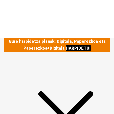
Gure harpidetza planak: Digitala, Paperezkoa eta
Paperezkoa+Digitala
HARPIDETU!