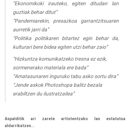
“Ekonomikoki irauteko, egiten ditudan lan
guztiak behar ditut”
“Pandemiarekin, presazkoa garrantzitsuaren
aurretik jarri da”
“Politika politikaren bitartez egin behar da,
kulturari bere bidea egiten utzi behar zaio”
“Hizkuntza komunikatzeko tresna ez ezik,
sormenerako materiala ere bada”
“Amatasunaren inguruko tabu asko sortu dira”
“Jende askok Photoshopa balitz bezala
erabiltzen du ilustratzailea”
Aspalditik ari zarete artistentzako lan estatutua
aldarrikatzen...