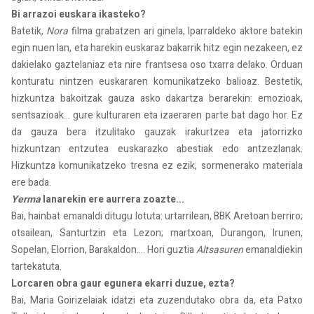
Bi arrazoi euskara ikasteko?
Batetik,
Nora
filma grabatzen ari ginela, Iparraldeko aktore batekin
egin nuen lan, eta harekin euskaraz bakarrik hitz egin nezakeen, ez
dakielako gaztelaniaz eta nire frantsesa oso txarra delako. Orduan
konturatu nintzen euskararen komunikatzeko balioaz. Bestetik,
hizkuntza bakoitzak gauza asko dakartza berarekin: emozioak,
sentsazioak... gure kulturaren eta izaeraren parte bat dago hor. Ez
da gauza bera itzulitako gauzak irakurtzea eta jatorrizko
hizkuntzan entzutea euskarazko abestiak edo antzezlanak.
Hizkuntza komunikatzeko tresna ez ezik, sormenerako materiala
ere bada.
Yerma
lanarekin ere aurrera zoazte...
Bai, hainbat emanaldi ditugu lotuta: urtarrilean, BBK Aretoan berriro;
otsailean, Santurtzin eta Lezon; martxoan, Durangon, Irunen,
Sopelan, Elorrion, Barakaldon.... Hori guztia
Altsasuren
emanaldiekin
tartekatuta.
Lorcaren obra gaur egunera ekarri duzue, ezta?
Bai, Maria Goirizelaiak idatzi eta zuzendutako obra da, eta Patxo