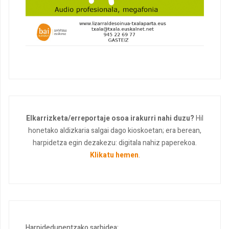
Elkarrizketa/erreportaje osoa irakurri nahi duzu?
Hil
honetako aldizkaria salgai dago kioskoetan; era berean,
harpidetza egin dezakezu: digitala nahiz paperekoa.
Klikatu hemen
.
Harpidedunentzako sarbidea: