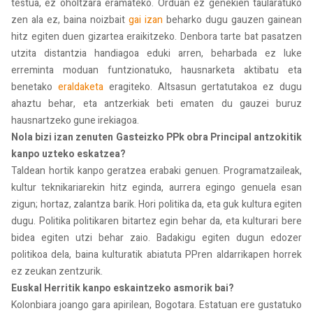
testua, ez oholtzara eramateko. Orduan ez genekien taularatuko
zen ala ez, baina noizbait
gai izan
beharko dugu gauzen gainean
hitz egiten duen gizartea eraikitzeko. Denbora tarte bat pasatzen
utzita distantzia handiagoa eduki arren, beharbada ez luke
erreminta moduan funtzionatuko, hausnarketa aktibatu eta
benetako
eraldaketa
eragiteko. Altsasun gertatutakoa ez dugu
ahaztu behar, eta antzerkiak beti ematen du gauzei buruz
hausnartzeko gune irekiagoa.
Nola bizi izan zenuten Gasteizko PPk obra Principal antzokitik
kanpo uzteko eskatzea?
Taldean hortik kanpo geratzea erabaki genuen. Programatzaileak,
kultur teknikariarekin hitz eginda, aurrera egingo genuela esan
zigun; hortaz, zalantza barik. Hori politika da, eta guk kultura egiten
dugu. Politika politikaren bitartez egin behar da, eta kulturari bere
bidea egiten utzi behar zaio. Badakigu egiten dugun edozer
politikoa dela, baina kulturatik abiatuta PPren aldarrikapen horrek
ez zeukan zentzurik.
Euskal Herritik kanpo eskaintzeko asmorik bai?
Kolonbiara joango gara apirilean, Bogotara. Estatuan ere gustatuko