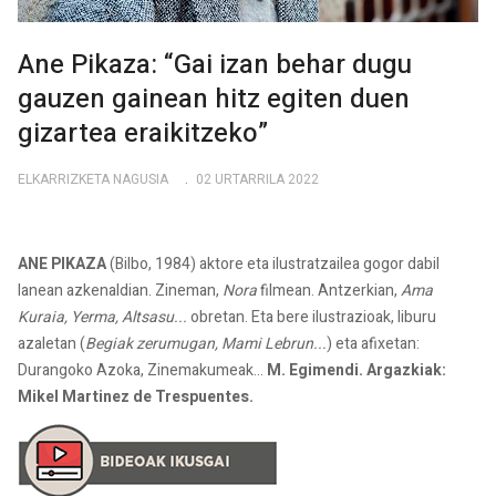
Ane Pikaza: “Gai izan behar dugu
gauzen gainean hitz egiten duen
gizartea eraikitzeko”
ELKARRIZKETA NAGUSIA
02 URTARRILA 2022
ANE PIKAZA
(Bilbo, 1984) aktore eta ilustratzailea gogor dabil
lanean azkenaldian. Zineman,
Nora
filmean. Antzerkian,
Ama
Kuraia, Yerma, Altsasu...
obretan. Eta bere ilustrazioak, liburu
azaletan (
Begiak zerumugan, Mami Lebrun...
) eta afixetan:
Durangoko Azoka, Zinemakumeak...
M. Egimendi. Argazkiak:
Mikel Martinez de Trespuentes.