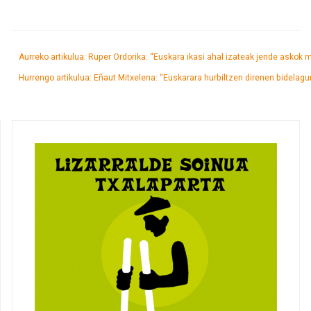
Aurreko artikulua: Ruper Ordorika: “Euskara ikasi ahal izateak jende askok 
Hurrengo artikulua: Eñaut Mitxelena: “Euskarara hurbiltzen direnen bidelagu