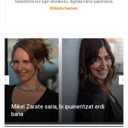
harpidetza ere egin dezakezu, digitala nahiz paperekoa.
Klikatu hemen
.
Mikel Zarate saria, bi ipuinentzat erdi
bana