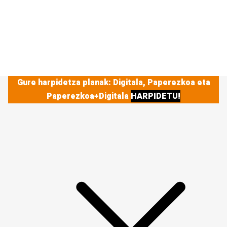
Gure harpidetza planak: Digitala, Paperezkoa eta
Paperezkoa+Digitala
HARPIDETU!