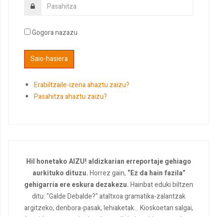
Gogora nazazu
Erabiltzaile-izena ahaztu zaizu?
Pasahitza ahaztu zaizu?
Hil honetako AIZU! aldizkarian erreportaje gehiago
aurkituko dituzu.
Horrez gain,
“Ez da hain fazila”
gehigarria ere eskura dezakezu.
Hainbat eduki biltzen
ditu: "Galde Debalde?" ataltxoa gramatika-zalantzak
argitzeko, denbora-pasak, lehiaketak... Kioskoetan salgai,