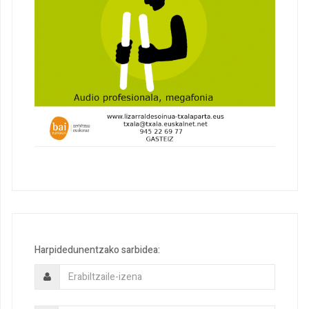
Harpidedunentzako sarbidea: