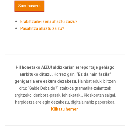
Erabiltzaile-izena ahaztu zaizu?
Pasahitza ahaztu zaizu?
Hil honetako AIZU! aldizkarian erreportaje gehiago
aurkituko dituzu.
Horrez gain,
“Ez da hain fazila”
gehigarria ere eskura dezakezu.
Hainbat eduki biltzen
ditu: "Galde Debalde?" ataltxoa gramatika-zalantzak
argitzeko, denbora-pasak, lehiaketak... Kioskoetan salgai,
harpidetza ere egin dezakezu, digitala nahiz paperekoa.
Klikatu hemen
.