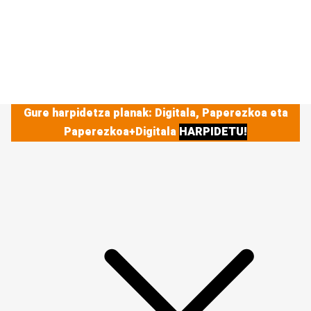
Gure harpidetza planak: Digitala, Paperezkoa eta
Paperezkoa+Digitala
HARPIDETU!