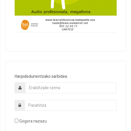
Harpidedunentzako sarbidea:
Gogora nazazu