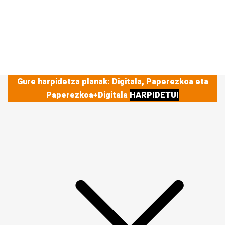
Gure harpidetza planak: Digitala, Paperezkoa eta
Paperezkoa+Digitala
HARPIDETU!