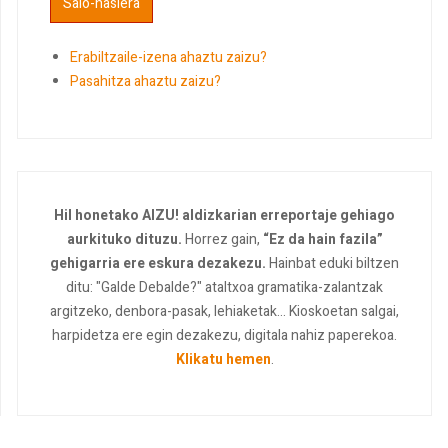
Erabiltzaile-izena ahaztu zaizu?
Pasahitza ahaztu zaizu?
Hil honetako AIZU! aldizkarian erreportaje gehiago
aurkituko dituzu.
Horrez gain,
“Ez da hain fazila”
gehigarria ere eskura dezakezu.
Hainbat eduki biltzen
ditu: "Galde Debalde?" ataltxoa gramatika-zalantzak
argitzeko, denbora-pasak, lehiaketak... Kioskoetan salgai,
harpidetza ere egin dezakezu, digitala nahiz paperekoa.
Klikatu hemen
.