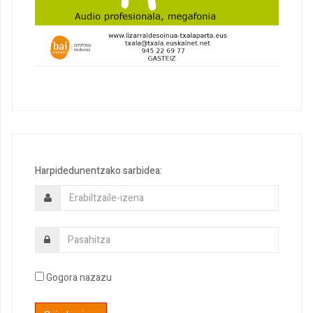
Harpidedunentzako sarbidea:
Gogora nazazu