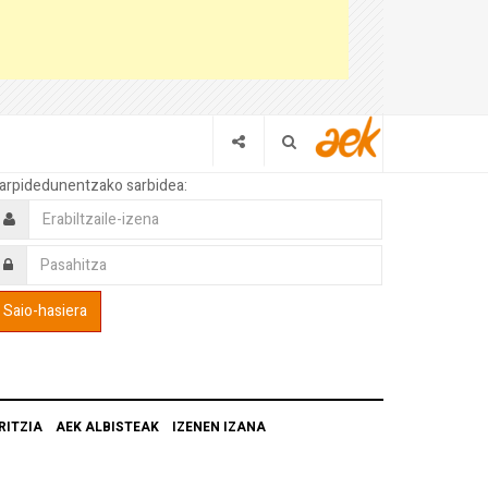
arpidedunentzako sarbidea:
RITZIA
AEK ALBISTEAK
IZENEN IZANA