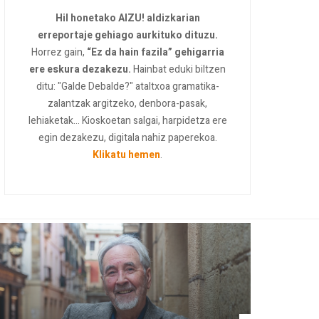
Hil honetako AIZU! aldizkarian
erreportaje gehiago aurkituko dituzu.
Horrez gain,
“Ez da hain fazila” gehigarria
ere eskura dezakezu.
Hainbat eduki biltzen
ditu: "Galde Debalde?" ataltxoa gramatika-
zalantzak argitzeko, denbora-pasak,
lehiaketak... Kioskoetan salgai, harpidetza ere
egin dezakezu, digitala nahiz paperekoa.
Klikatu hemen
.