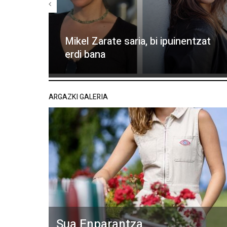
Mikel Zarate saria, bi ipuinentzat
erdi bana
ARGAZKI GALERIA
Sua Enparantza