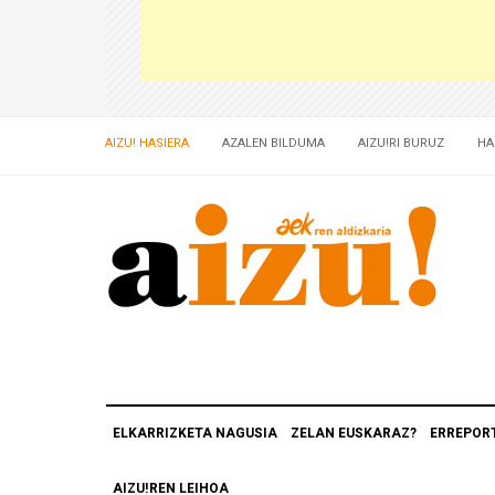
AIZU! HASIERA
AZALEN BILDUMA
AIZU!RI BURUZ
HA
ELKARRIZKETA NAGUSIA
ZELAN EUSKARAZ?
ERREPOR
AIZU!REN LEIHOA