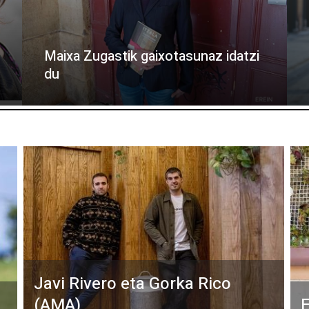
Maixa Zugastik gaixotasunaz idatzi
du
Javi Rivero eta Gorka Rico
(AMA)
E