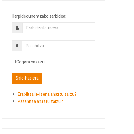
Harpidedunentzako sarbidea:
Gogora nazazu
Erabiltzaile-izena ahaztu zaizu?
Pasahitza ahaztu zaizu?