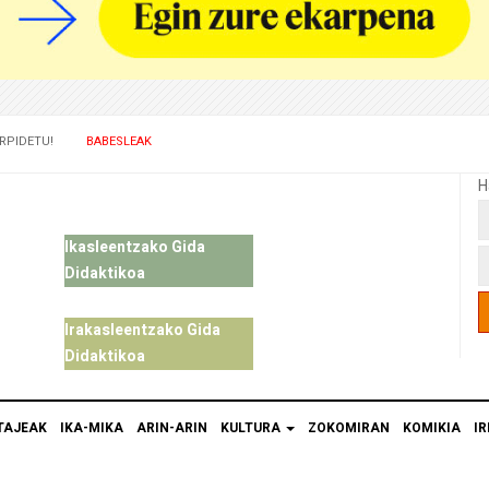
RPIDETU!
BABESLEAK
H
Ikasleentzako Gida
Didaktikoa
Irakasleentzako Gida
Didaktikoa
TAJEAK
IKA-MIKA
ARIN-ARIN
KULTURA
ZOKOMIRAN
KOMIKIA
IR