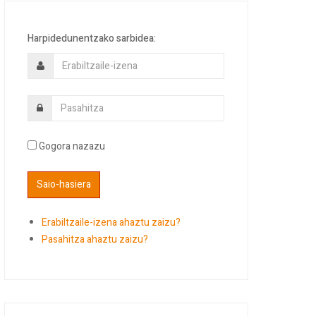
Harpidedunentzako sarbidea:
Gogora nazazu
Erabiltzaile-izena ahaztu zaizu?
Pasahitza ahaztu zaizu?