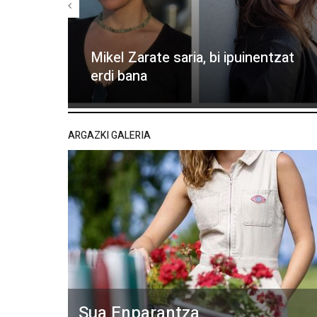
Mikel Zarate saria, bi ipuinentzat
erdi bana
ARGAZKI GALERIA
Sua Enparantza