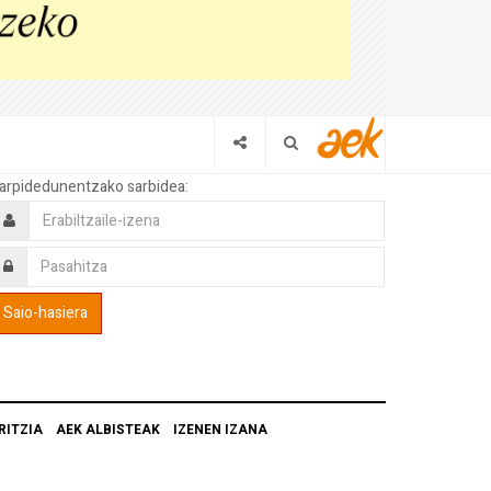
arpidedunentzako sarbidea:
RITZIA
AEK ALBISTEAK
IZENEN IZANA