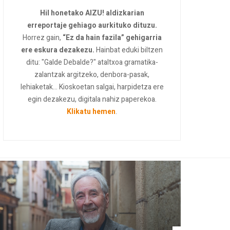
Hil honetako AIZU! aldizkarian
erreportaje gehiago aurkituko dituzu.
Horrez gain,
“Ez da hain fazila” gehigarria
ere eskura dezakezu.
Hainbat eduki biltzen
ditu: "Galde Debalde?" ataltxoa gramatika-
zalantzak argitzeko, denbora-pasak,
lehiaketak... Kioskoetan salgai, harpidetza ere
egin dezakezu, digitala nahiz paperekoa.
Klikatu hemen
.