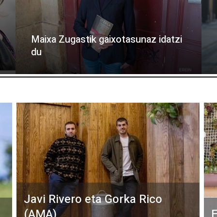
Maixa Zugastik gaixotasunaz idatzi
du
Javi Rivero eta Gorka Rico
(AMA)
E