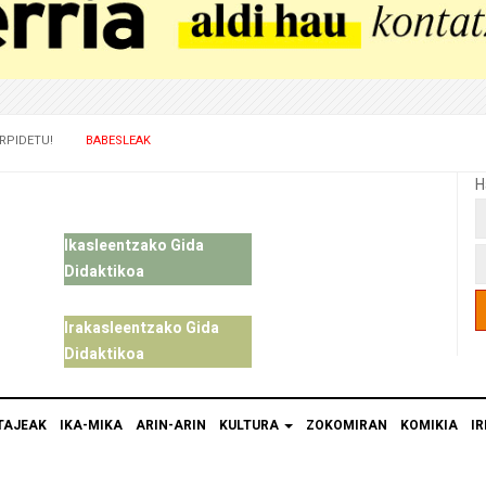
RPIDETU!
BABESLEAK
H
Ikasleentzako Gida
Didaktikoa
Irakasleentzako Gida
Didaktikoa
TAJEAK
IKA-MIKA
ARIN-ARIN
KULTURA
ZOKOMIRAN
KOMIKIA
IR