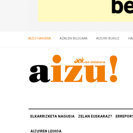
AIZU! HASIERA
AZALEN BILDUMA
AIZU!RI BURUZ
HA
ELKARRIZKETA NAGUSIA
ZELAN EUSKARAZ?
ERREPOR
AIZU!REN LEIHOA