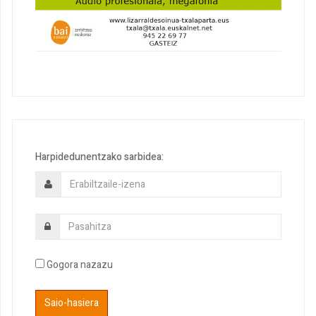
Harpidedunentzako sarbidea:
Gogora nazazu