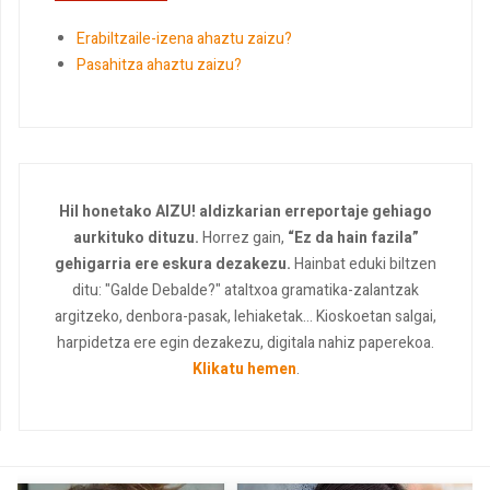
Erabiltzaile-izena ahaztu zaizu?
Pasahitza ahaztu zaizu?
Hil honetako AIZU! aldizkarian erreportaje gehiago
aurkituko dituzu.
Horrez gain,
“Ez da hain fazila”
gehigarria ere eskura dezakezu.
Hainbat eduki biltzen
ditu: "Galde Debalde?" ataltxoa gramatika-zalantzak
argitzeko, denbora-pasak, lehiaketak... Kioskoetan salgai,
harpidetza ere egin dezakezu, digitala nahiz paperekoa.
Klikatu hemen
.