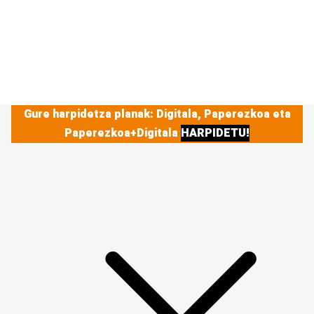
Gure harpidetza planak: Digitala, Paperezkoa eta
Paperezkoa+Digitala
HARPIDETU!