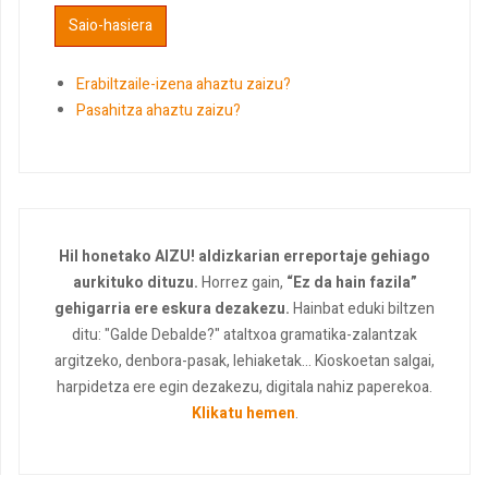
Erabiltzaile-izena ahaztu zaizu?
Pasahitza ahaztu zaizu?
Hil honetako AIZU! aldizkarian erreportaje gehiago
aurkituko dituzu.
Horrez gain,
“Ez da hain fazila”
gehigarria ere eskura dezakezu.
Hainbat eduki biltzen
ditu: "Galde Debalde?" ataltxoa gramatika-zalantzak
argitzeko, denbora-pasak, lehiaketak... Kioskoetan salgai,
harpidetza ere egin dezakezu, digitala nahiz paperekoa.
Klikatu hemen
.