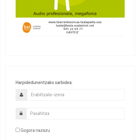
Harpidedunentzako sarbidea:
Gogora nazazu