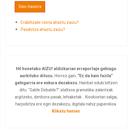
Erabiltzaile-izena ahaztu zaizu?
Pasahitza ahaztu zaizu?
Hil honetako AIZU! aldizkarian erreportaje gehiago
aurkituko dituzu.
Horrez gain,
“Ez da hain fazila”
gehigarria ere eskura dezakezu.
Hainbat eduki biltzen
ditu: "Galde Debalde?" ataltxoa gramatika-zalantzak
argitzeko, denbora-pasak, lehiaketak... Kioskoetan salgai,
harpidetza ere egin dezakezu, digitala nahiz paperekoa.
Klikatu hemen
.