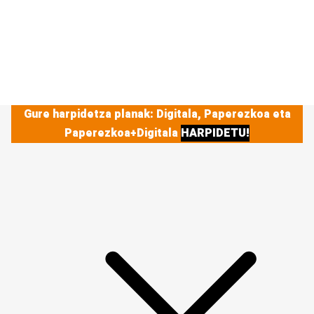
Gure harpidetza planak: Digitala, Paperezkoa eta
Paperezkoa+Digitala
HARPIDETU!