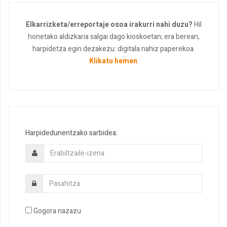
Elkarrizketa/erreportaje osoa irakurri nahi duzu?
Hil
honetako aldizkaria salgai dago kioskoetan; era berean,
harpidetza egin dezakezu: digitala nahiz paperekoa.
Klikatu hemen
.
Harpidedunentzako sarbidea:
Gogora nazazu