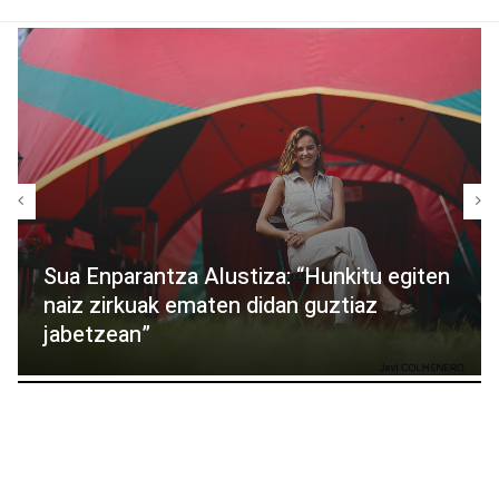
Sua Enparantza Alustiza: “Hunkitu egiten
naiz zirkuak ematen didan guztiaz
jabetzean”