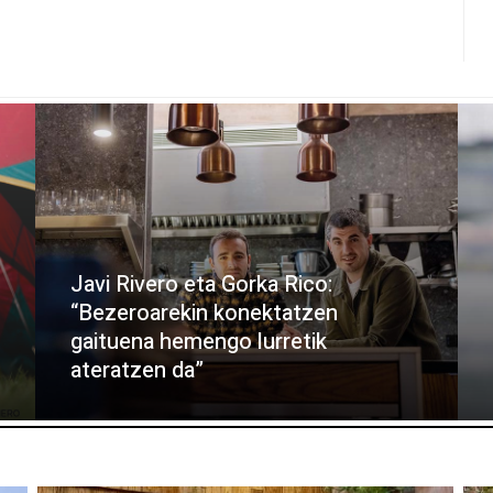
Javi Rivero eta Gorka Rico:
“Bezeroarekin konektatzen
gaituena hemengo lurretik
ateratzen da”