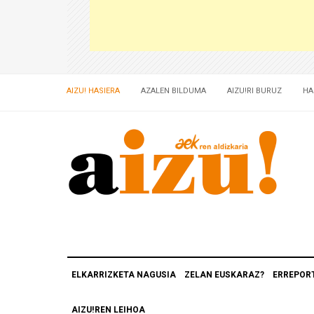
AIZU! HASIERA
AZALEN BILDUMA
AIZU!RI BURUZ
HA
ELKARRIZKETA NAGUSIA
ZELAN EUSKARAZ?
ERREPOR
AIZU!REN LEIHOA