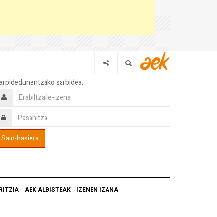
arpidedunentzako sarbidea:
RITZIA
AEK ALBISTEAK
IZENEN IZANA