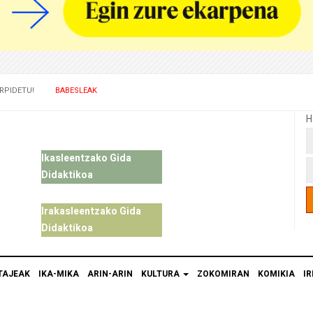
RPIDETU!
BABESLEAK
H
Ikasleentzako Gida
Didaktikoa
Irakasleentzako Gida
Didaktikoa
TAJEAK
IKA-MIKA
ARIN-ARIN
KULTURA
ZOKOMIRAN
KOMIKIA
IR