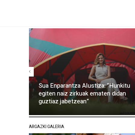
Sua Enparantza Alustiza: “Hunkitu
egiten naiz zirkuak ematen didan
guztiaz jabetzean”
ARGAZKI GALERIA