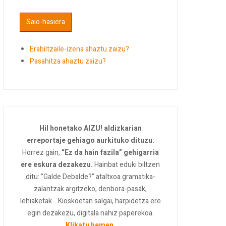
Erabiltzaile-izena ahaztu zaizu?
Pasahitza ahaztu zaizu?
Hil honetako AIZU! aldizkarian
erreportaje gehiago aurkituko dituzu.
Horrez gain,
“Ez da hain fazila” gehigarria
ere eskura dezakezu.
Hainbat eduki biltzen
ditu: "Galde Debalde?" ataltxoa gramatika-
zalantzak argitzeko, denbora-pasak,
lehiaketak... Kioskoetan salgai, harpidetza ere
egin dezakezu, digitala nahiz paperekoa.
Klikatu hemen
.