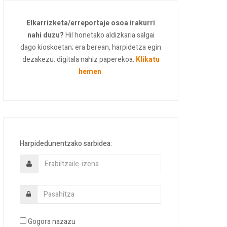
Elkarrizketa/erreportaje osoa irakurri
nahi duzu?
Hil honetako aldizkaria salgai
dago kioskoetan; era berean, harpidetza egin
dezakezu: digitala nahiz paperekoa.
Klikatu
hemen
.
Harpidedunentzako sarbidea:
Gogora nazazu