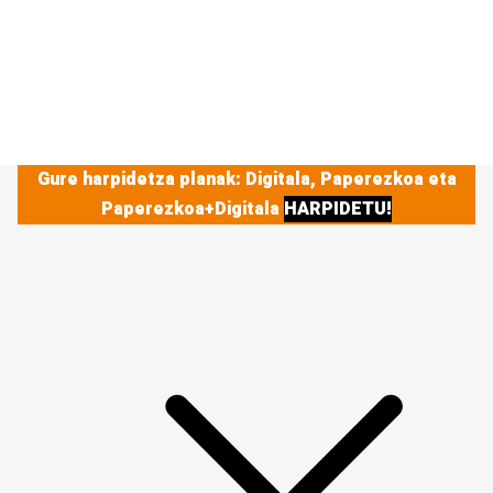
Gure harpidetza planak: Digitala, Paperezkoa eta
Paperezkoa+Digitala
HARPIDETU!