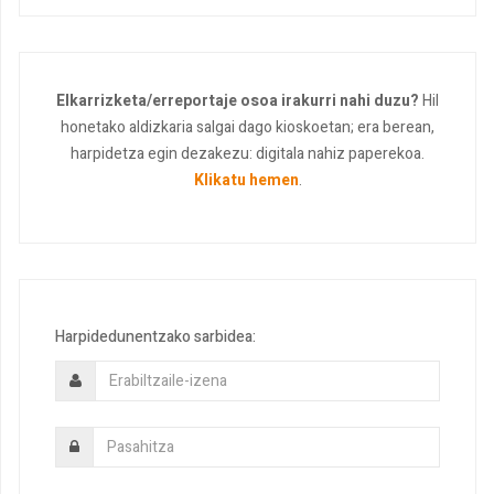
Elkarrizketa/erreportaje osoa irakurri nahi duzu?
Hil
honetako aldizkaria salgai dago kioskoetan; era berean,
harpidetza egin dezakezu: digitala nahiz paperekoa.
Klikatu hemen
.
Harpidedunentzako sarbidea: