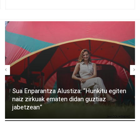
Sua Enparantza Alustiza: “Hunkitu egiten
naiz zirkuak ematen didan guztiaz
jabetzean”