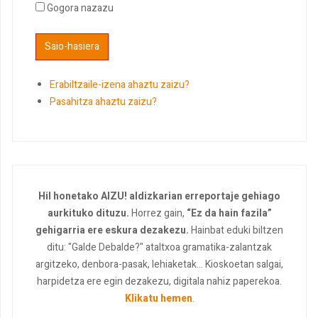
Gogora nazazu
Erabiltzaile-izena ahaztu zaizu?
Pasahitza ahaztu zaizu?
Hil honetako AIZU! aldizkarian erreportaje gehiago
aurkituko dituzu.
Horrez gain,
“Ez da hain fazila”
gehigarria ere eskura dezakezu.
Hainbat eduki biltzen
ditu: "Galde Debalde?" ataltxoa gramatika-zalantzak
argitzeko, denbora-pasak, lehiaketak... Kioskoetan salgai,
harpidetza ere egin dezakezu, digitala nahiz paperekoa.
Klikatu hemen
.