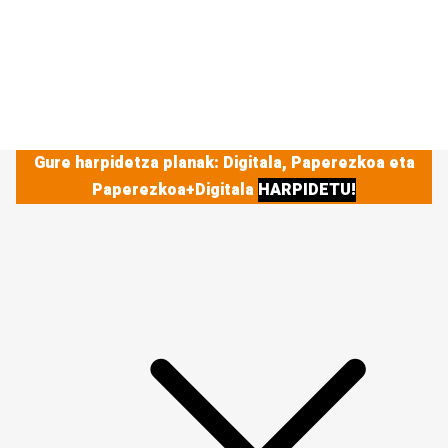
Gure harpidetza planak: Digitala, Paperezkoa eta
Paperezkoa+Digitala
HARPIDETU!