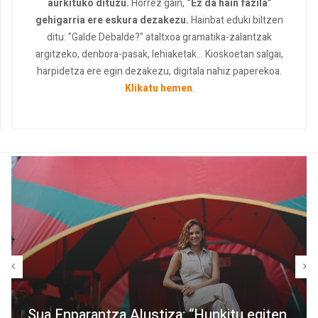
aurkituko dituzu.
Horrez gain,
“Ez da hain fazila”
gehigarria ere eskura dezakezu.
Hainbat eduki biltzen
ditu: "Galde Debalde?" ataltxoa gramatika-zalantzak
argitzeko, denbora-pasak, lehiaketak... Kioskoetan salgai,
harpidetza ere egin dezakezu, digitala nahiz paperekoa.
Klikatu hemen
.
Sua Enparantza Alustiza: “Hunkitu egiten