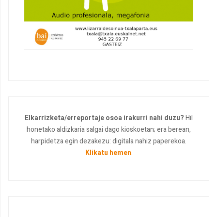
Elkarrizketa/erreportaje osoa irakurri nahi duzu?
Hil
honetako aldizkaria salgai dago kioskoetan; era berean,
harpidetza egin dezakezu: digitala nahiz paperekoa.
Klikatu hemen
.