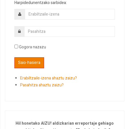
Harpidedunentzako sarbidea:
Gogora nazazu
Erabiltzaile-izena ahaztu zaizu?
Pasahitza ahaztu zaizu?
Hil honetako AIZU! aldizkarian erreportaje gehiago