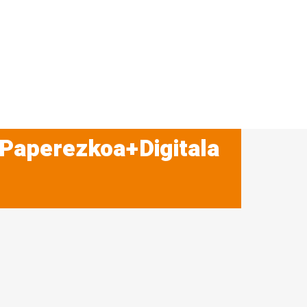
 Paperezkoa+Digitala