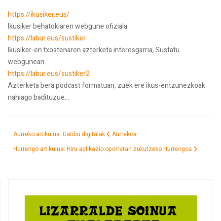
https://ikusiker.eus/
Ikusiker behatokiaren webgune ofiziala.
https://labur.eus/sustiker
Ikusiker-en txostenaren azterketa interesgarria, Sustatu
webgunean.
https://labur.eus/sustiker2
Azterketa bera podcast formatuan, zuek ere ikus-entzunezkoak
nahiago badituzue...
Aurreko artikulua: Gatibu digitalak
Aurrekoa
Hurrengo artikulua: Hiru aplikazio oporretan zukutzeko
Hurrengoa