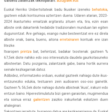
Galdetu zalantzak teknopatari:
aizu@aek.eus
Euskal Herriko Unibertsitateak badu Ikusiker izeneko
behatokia
,
gazteen eduki kontsumoa aztertzen duena. Udaren atarian, 2023-
2024 ikasturteko emaitzak argitaratu zituen eta, tira, ezin esan
albiste onik dakartenik hedabide tradizionalen munduan lan egiten
dugunontzat. Are gehiago, esango nuke besteentzat ere ez direla
albiste onak, baina, bueno, aitona
erretxinaren
kontuak ere izan
litezke.
Itxaropen
printza
bat, behintzat, badakar txostenak: gazteen %
67,5ek diote nahiko edo oso interesatuta daudela gaurkotasuneko
albisteetan. Datu pozgarria, zalantzarik gabe, baina hortik aurrera
seinale kezkagarriak datoz.
Adibidez, informatzeko orduan, euskal gazteek nahiago dute ikus-
entzunezko edukia, testuaren zein audioaren oso-oso gainetik.
Gazteen % 56,5ek diote nahiago dutela albisteak ‘ikusi’, irakurri edo
entzun baino. Hiperestimulatuta bizi garen garaiotan, mugimendua
eta soinua erraz
gailentzen
zaizkio irakurketak eskatzen duen
ahaleginari.
Sakontzen jarraituta, hurrengo datua are kezkagarriagoa da. Euskal