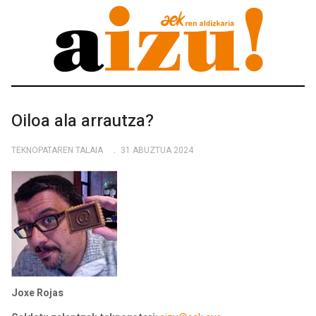
Oiloa ala arrautza?
TEKNOPATAREN TALAIA
31 ABUZTUA 2024
Joxe Rojas