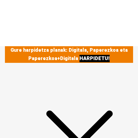
Gure harpidetza planak: Digitala, Paperezkoa eta
Paperezkoa+Digitala
HARPIDETU!