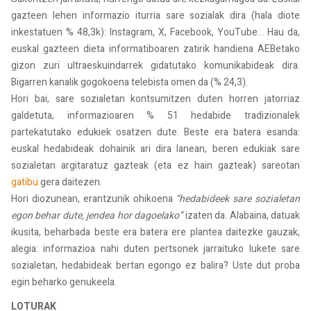
gazteen lehen informazio iturria sare sozialak dira (hala diote
inkestatuen % 48,3k): Instagram, X, Facebook, YouTube... Hau da,
euskal gazteen dieta informatiboaren zatirik handiena AEBetako
gizon zuri ultraeskuindarrek gidatutako komunikabideak dira.
Bigarren kanalik gogokoena telebista omen da (% 24,3).
Hori bai, sare sozialetan kontsumitzen duten horren jatorriaz
galdetuta, informazioaren % 51 hedabide tradizionalek
partekatutako edukiek osatzen dute. Beste era batera esanda:
euskal hedabideak dohainik ari dira lanean, beren edukiak sare
sozialetan argitaratuz gazteak (eta ez hain gazteak) sareotan
gatibu
gera daitezen.
Hori diozunean, erantzunik ohikoena
“hedabideek sare sozialetan
egon behar dute, jendea hor dagoelako”
izaten da. Alabaina, datuak
ikusita, beharbada beste era batera ere plantea daitezke gauzak,
alegia: informazioa nahi duten pertsonek jarraituko lukete sare
sozialetan, hedabideak bertan egongo ez balira? Uste dut proba
egin beharko genukeela.
LOTURAK