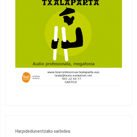
Harpidedunentzako sarbidea: