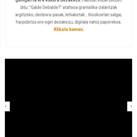
gehigarria ere eskura dezakezu.
Hainbat eduki biltzen
ditu: "Galde Debalde?" ataltxoa gramatika-zalantzak
argitzeko, denbora-pasak, lehiaketak... Kioskoetan salgai,
harpidetza ere egin dezakezu, digitala nahiz paperekoa.
Klikatu hemen
.