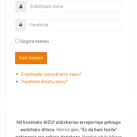
Gogora nazazu
Erabiltzaile-izena ahaztu zaizu?
Pasahitza ahaztu zaizu?
Hil honetako AIZU! aldizkarian erreportaje gehiago
aurkituko dituzu.
Horrez gain,
“Ez da hain fazila”