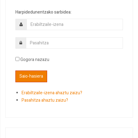
Harpidedunentzako sarbidea:
Gogora nazazu
Erabiltzaile-izena ahaztu zaizu?
Pasahitza ahaztu zaizu?