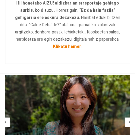
Hil honetako AIZU! aldizkarian erreportaje gehiago
aurkituko dituzu.
Horrez gain,
“Ez da hain fazila”
gehigarria ere eskura dezakezu.
Hainbat eduki biltzen
ditu: "Galde Debalde?" ataltxoa gramatika-zalantzak
argitzeko, denbora-pasak, lehiaketak... Kioskoetan salgai,
harpidetza ere egin dezakezu, digitala nahiz paperekoa.
Klikatu hemen
.