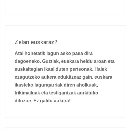
Zelan euskaraz?
Atal honetatik lagun asko pasa dira
dagoeneko. Guztiak, euskara heldu aroan eta
euskaltegian ikasi duten pertsonak. Haiek
ezagutzeko aukera edukitzeaz gain, euskara
ikasteko lagungarriak diren aholkuak,
trikimailuak eta testigantzak aurkituko
dituzue. Ez galdu aukera!