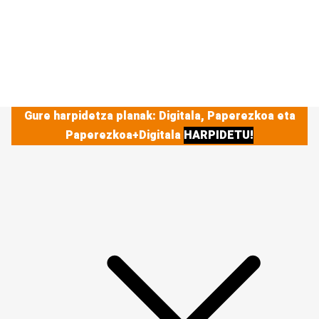
Gure harpidetza planak: Digitala, Paperezkoa eta
Paperezkoa+Digitala
HARPIDETU!