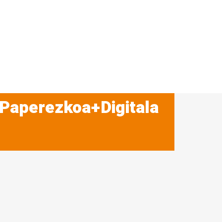
 Paperezkoa+Digitala