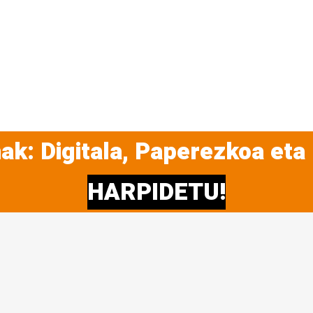
ak: Digitala, Paperezkoa eta
HARPIDETU!