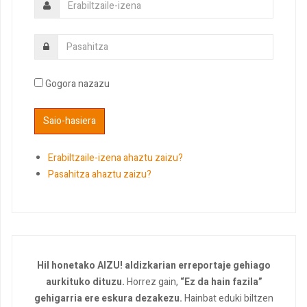
Gogora nazazu
Erabiltzaile-izena ahaztu zaizu?
Pasahitza ahaztu zaizu?
Hil honetako AIZU! aldizkarian erreportaje gehiago
aurkituko dituzu.
Horrez gain,
“Ez da hain fazila”
gehigarria ere eskura dezakezu.
Hainbat eduki biltzen