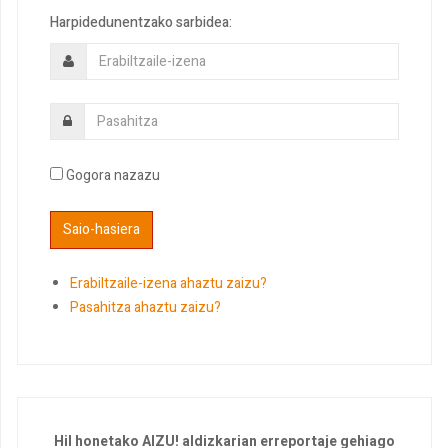
Harpidedunentzako sarbidea:
Gogora nazazu
Erabiltzaile-izena ahaztu zaizu?
Pasahitza ahaztu zaizu?
Hil honetako AIZU! aldizkarian erreportaje gehiago