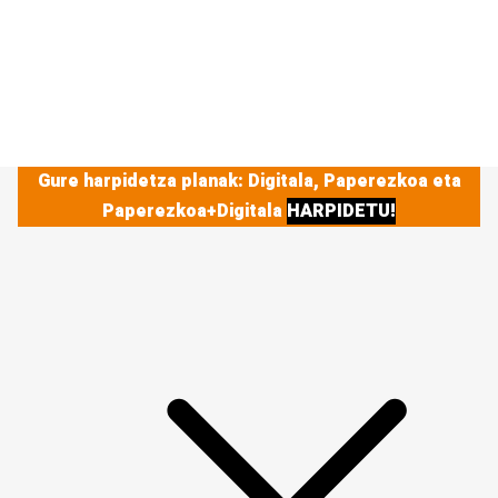
Gure harpidetza planak: Digitala, Paperezkoa eta
Paperezkoa+Digitala
HARPIDETU!