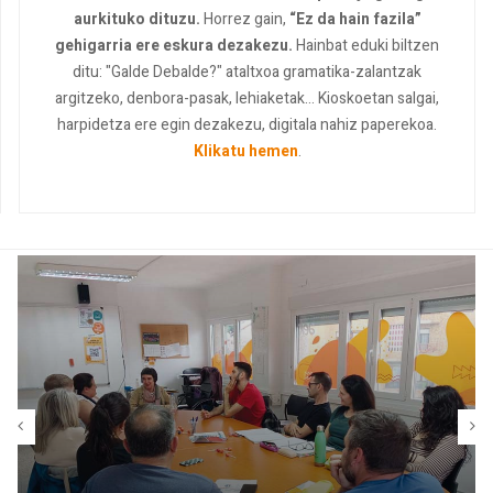
aurkituko dituzu.
Horrez gain,
“Ez da hain fazila”
gehigarria ere eskura dezakezu.
Hainbat eduki biltzen
ditu: "Galde Debalde?" ataltxoa gramatika-zalantzak
argitzeko, denbora-pasak, lehiaketak... Kioskoetan salgai,
harpidetza ere egin dezakezu, digitala nahiz paperekoa.
Klikatu hemen
.