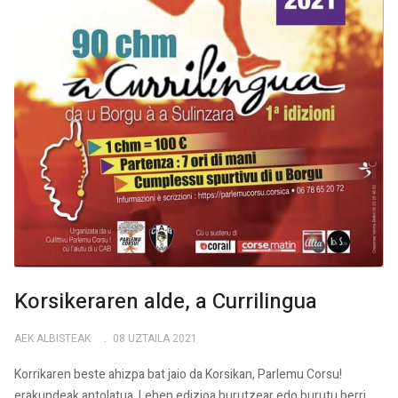
Korsikeraren alde, a Currilingua
AEK ALBISTEAK
08 UZTAILA 2021
Korrikaren beste ahizpa bat jaio da Korsikan, Parlemu Corsu!
erakundeak antolatua. Lehen edizioa burutzear edo burutu berri