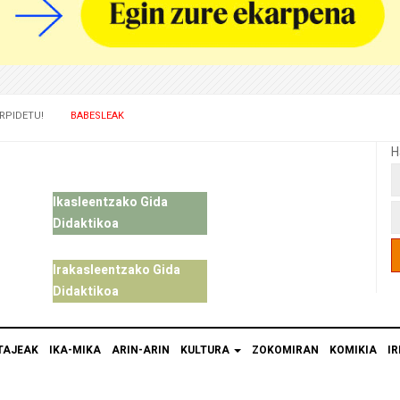
RPIDETU!
BABESLEAK
H
Ikasleentzako Gida
Didaktikoa
Irakasleentzako Gida
Didaktikoa
TAJEAK
IKA-MIKA
ARIN-ARIN
KULTURA
ZOKOMIRAN
KOMIKIA
IR