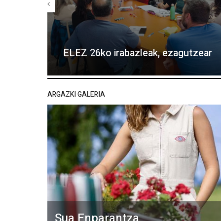
ELEZ 26ko irabazleak, ezagutzear
ARGAZKI GALERIA
Sua Enparantza