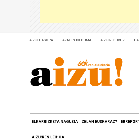
AIZU! HASIERA
AZALEN BILDUMA
AIZU!RI BURUZ
HA
ELKARRIZKETA NAGUSIA
ZELAN EUSKARAZ?
ERREPOR
AIZU!REN LEIHOA