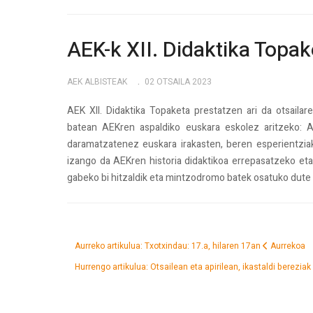
AEK-k XII. Didaktika Topa
AEK ALBISTEAK
02 OTSAILA 2023
AEK XII. Didaktika Topaketa prestatzen ari da otsailar
batean AEKren aspaldiko euskara eskolez aritzeko: A
daramatzatenez euskara irakasten, beren esperientzi
izango da AEKren historia didaktikoa errepasatzeko eta
gabeko bi hitzaldik eta mintzodromo batek osatuko dute
Aurreko artikulua: Txotxindau: 17.a, hilaren 17an
Aurrekoa
Hurrengo artikulua: Otsailean eta apirilean, ikastaldi berezia