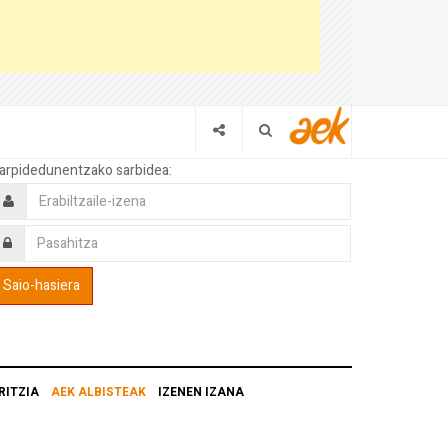
arpidedunentzako sarbidea:
RITZIA
AEK ALBISTEAK
IZENEN IZANA