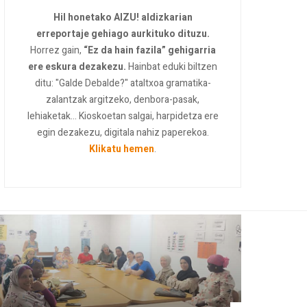
Hil honetako AIZU! aldizkarian
erreportaje gehiago aurkituko dituzu.
Horrez gain,
“Ez da hain fazila” gehigarria
ere eskura dezakezu.
Hainbat eduki biltzen
ditu: "Galde Debalde?" ataltxoa gramatika-
zalantzak argitzeko, denbora-pasak,
lehiaketak... Kioskoetan salgai, harpidetza ere
egin dezakezu, digitala nahiz paperekoa.
Klikatu hemen
.