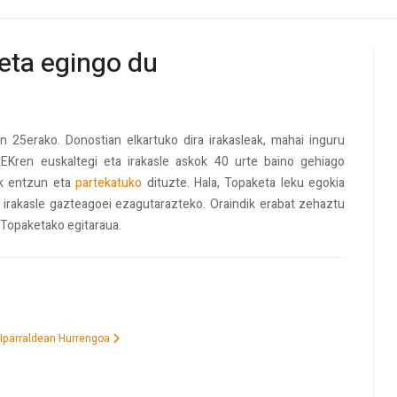
keta egingo du
en 25erako. Donostian elkartuko dira irakasleak, mahai inguru
EKren euskaltegi eta irakasle askok 40 urte baino gehiago
ak entzun eta
partekatuko
dituzte. Hala, Topaketa leku egokia
 irakasle gazteagoei ezagutarazteko. Oraindik erabat zehaztu
 Topaketako egitaraua.
k Iparraldean
Hurrengoa