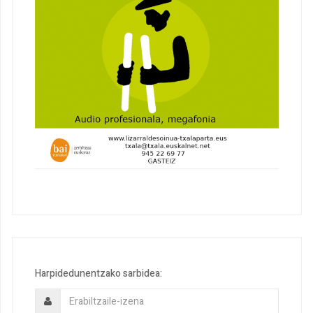
Harpidedunentzako sarbidea: