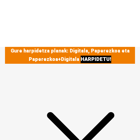
Gure harpidetza planak: Digitala, Paperezkoa eta
Paperezkoa+Digitala
HARPIDETU!