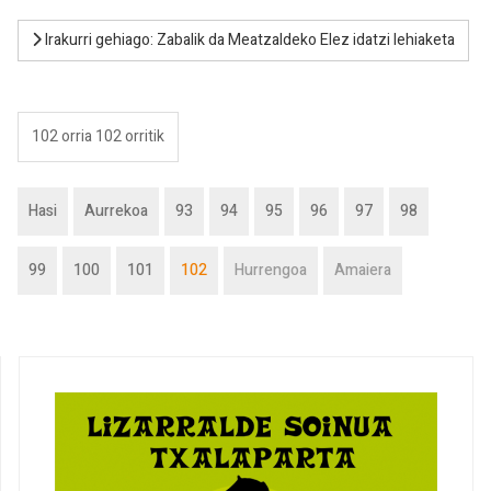
Irakurri gehiago: Zabalik da Meatzaldeko Elez idatzi lehiaketa
102 orria 102 orritik
Hasi
Aurrekoa
93
94
95
96
97
98
99
100
101
102
Hurrengoa
Amaiera