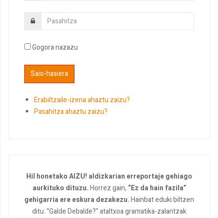
Gogora nazazu
Erabiltzaile-izena ahaztu zaizu?
Pasahitza ahaztu zaizu?
Hil honetako AIZU! aldizkarian erreportaje gehiago
aurkituko dituzu.
Horrez gain,
“Ez da hain fazila”
gehigarria ere eskura dezakezu.
Hainbat eduki biltzen
ditu: "Galde Debalde?" ataltxoa gramatika-zalantzak