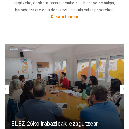
argitzeko, denbora-pasak, lehiaketak... Kioskoetan salgai,
harpidetza ere egin dezakezu, digitala nahiz paperekoa.
Klikatu hemen
.
ELEZ 26ko irabazleak, ezagutzear