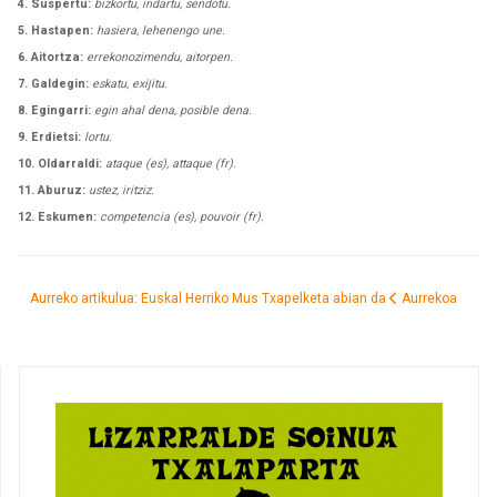
4. Suspertu:
bizkortu, indartu, sendotu.
5. Hastapen:
hasiera, lehenengo une.
6. Aitortza:
errekonozimendu, aitorpen.
7. Galdegin:
eskatu, exijitu.
8. Egingarri:
egin ahal dena, posible dena.
9. Erdietsi:
lortu.
10. Oldarraldi:
ataque (es), attaque (fr).
11. Aburuz:
ustez, iritziz.
12. Eskumen:
competencia (es), pouvoir (fr).
Aurreko artikulua: Euskal Herriko Mus Txapelketa abian da
Aurrekoa