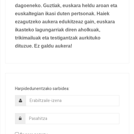
dagoeneko. Guztiak, euskara heldu aroan eta
euskaltegian ikasi duten pertsonak. Haiek
ezagutzeko aukera edukitzeaz gain, euskara
ikasteko lagungarriak diren aholkuak,
trikimailuak eta testigantzak aurkituko
dituzue. Ez galdu aukera!
Harpidedunentzako sarbidea: