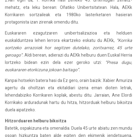
29an egin da, 1. Korrika hasi zeneko 45. urtemugan zehatz-
mehatz, eta leku berean: Oñatiko Unibertsitatean. Hala, AEKk
Korrikaren sortzaileak eta 1980ko lasterketaren hasieran
protagonista izan zirenak omendu ditu.
Euskararen ezagutzaren unibertsalizazioa eta helduen
euskalduntzea lehen lerrora ekartzeko eskatu du AEKk,
“Korrika
sortzeko arrazoiek hor segitzen dutelako, zoritxarrez, 45 urte
geroago”.
Aldi berean, adierazi du AEKk helburu duen Euskal Herria
lortzeko bidean ezin dela ezer geroko utzi:
“Presa dugu,
euskararen etorkizuna jokoan baitago”.
Kanpai hotsekin batera hasi da Ez gero, orain baizik: Xabier Amuriza
agertu da oholtzan eta ekitaldiari izena eman dioten letrak,
lehendabiziko Korrikaren koplak, abestu ditu. Jarraian, Ane Elordi
Korrikako arduradunak hartu du hitza, hitzorduak helburu bikoitza
duela aipatzeko.
Hitzorduaren helburu bikoitza
Batetik, ospakizuna eta omenaldia. Duela 45 urte abiatu zen mundu
osoan hizkuntza baten alde egiten den ekimenik jendetsuena,