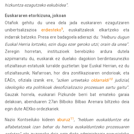
hizkuntza ezagutzeko eskubidea”.
Euskararen etorkizuna, jokoan
Otañok gehitu du unea dela jada euskararen ezagutzaren
9
unibertsalizazioa
erdiesteko
, euskaltzaleok elkartzeko eta
indarrak batzeko. Presa ere badagoela adierazi du:
“Helburu dugun
Euskal Herria lortzeko, ezin dugu ezer geroko utzi; orain da unea”.
Zeregin horretan, instituzioek berebiziko ardura dutela
azpimarratu du, euskarak ez duelako dagokion berdintasunezko
ofizialtasun estatusik lurralde guztietan: Ipar Euskal Herrian, ez du
ofizialtasunik; Nafarroan, hor dira zonifikazioaren ondorioak; eta
10
EAEn, ofiziala izanik ere,
“azken urteetako
oldarraldi
judizial,
ideologiko eta politikoak desofizializazio prozesuan sartu gaitu”.
Gauzak horrela, euskarari Pizkunde berri bat emateko garaia
delakoan, abenduaren 27an Bilboko Bilbao Arenara biltzeko deia
egin dute AEKko ordezkariek.
11
Nazio Kontseiluko kideen
aburuz
,
“helduen euskalduntze eta
alfabetatzeak izan behar du herria euskalduntzeko prozesuaren