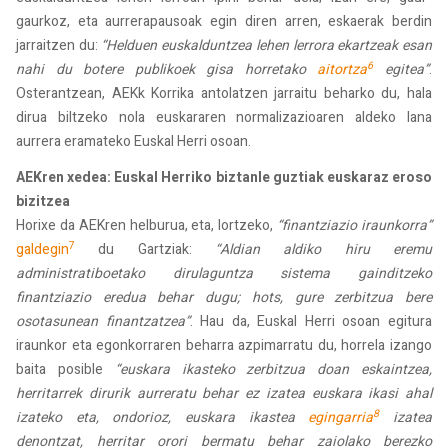
gaurkoz, eta aurrerapausoak egin diren arren, eskaerak berdin
jarraitzen du:
“Helduen euskalduntzea lehen lerrora ekartzeak esan
6
nahi du botere publikoek gisa horretako
aitortza
egitea”
.
Osterantzean, AEKk Korrika antolatzen jarraitu beharko du, hala
dirua biltzeko nola euskararen normalizazioaren aldeko lana
aurrera eramateko Euskal Herri osoan.
AEKren xedea: Euskal Herriko biztanle guztiak euskaraz eroso
bizitzea
Horixe da AEKren helburua, eta, lortzeko,
“finantziazio iraunkorra”
7
galdegin
du Gartziak:
“Aldian aldiko hiru eremu
administratiboetako dirulaguntza sistema gainditzeko
finantziazio eredua behar dugu; hots, gure zerbitzua bere
osotasunean finantzatzea”
. Hau da, Euskal Herri osoan egitura
iraunkor eta egonkorraren beharra azpimarratu du, horrela izango
baita posible
“euskara ikasteko zerbitzua doan eskaintzea,
herritarrek dirurik aurreratu behar ez izatea euskara ikasi ahal
8
izateko eta, ondorioz, euskara ikastea
egingarria
izatea
denontzat, herritar orori bermatu behar zaiolako berezko