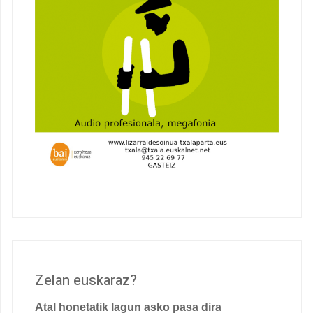
Zelan euskaraz?
Atal honetatik lagun asko pasa dira