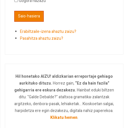
Gogora nazazu
Erabiltzaile-izena ahaztu zaizu?
Pasahitza ahaztu zaizu?
Hil honetako AIZU! aldizkarian erreportaje gehiago
aurkituko dituzu.
Horrez gain,
“Ez da hain fazila”
gehigarria ere eskura dezakezu.
Hainbat eduki biltzen
ditu: "Galde Debalde?" ataltxoa gramatika-zalantzak
argitzeko, denbora-pasak, lehiaketak... Kioskoetan salgai,
harpidetza ere egin dezakezu, digitala nahiz paperekoa.
Klikatu hemen
.