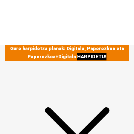
Gure harpidetza planak: Digitala, Paperezkoa eta
Paperezkoa+Digitala
HARPIDETU!