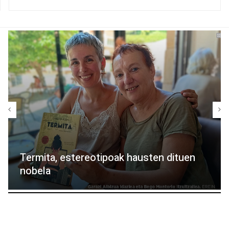
Termita, estereotipoak hausten dituen
nobela