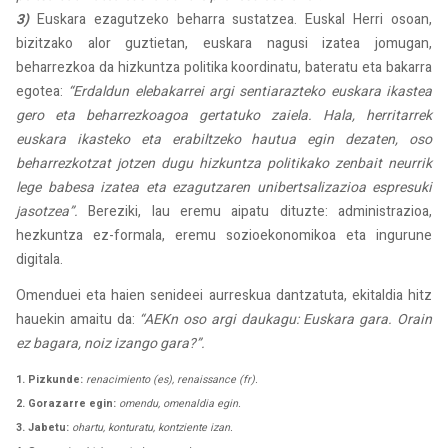
3)
Euskara ezagutzeko beharra sustatzea. Euskal Herri osoan,
bizitzako alor guztietan, euskara nagusi izatea jomugan,
beharrezkoa da hizkuntza politika koordinatu, bateratu eta bakarra
egotea:
“Erdaldun elebakarrei argi sentiarazteko euskara ikastea
gero eta beharrezkoagoa gertatuko zaiela. Hala, herritarrek
euskara ikasteko eta erabiltzeko hautua egin dezaten, oso
beharrezkotzat jotzen dugu hizkuntza politikako zenbait neurrik
lege babesa izatea eta ezagutzaren unibertsalizazioa espresuki
jasotzea”.
Bereziki, lau eremu aipatu dituzte: administrazioa,
hezkuntza ez-formala, eremu sozioekonomikoa eta ingurune
digitala.
Omenduei eta haien senideei aurreskua dantzatuta, ekitaldia hitz
hauekin amaitu da:
“AEKn oso argi daukagu: Euskara gara. Orain
ez bagara, noiz izango gara?”.
1. Pizkunde:
renacimiento (es), renaissance (fr).
2. Gorazarre egin:
omendu, omenaldia egin.
3. Jabetu:
ohartu, konturatu, kontziente izan.