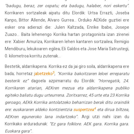
“badugu, beraz, zer ospatu; eta badugu, halaber, nori eskertu”
.
Korrikaren sortzaileak aipatu ditu Elordik: Urtsa Errazti, Joseba
Kanpo, Bittor Allende, Alvaro Gurrea... Orduko AEKide guztiei ere
esker ona adierazi die: Julen Kaltzada, Enrike Ibabe, Josepe
Zuazo... Baita lehenengo Korrika hartan protagonista izan zirenei
ere: Xabier Amuriza, Korrikaren lehen kantaren sortzailea; Remigio
Mendiburu, lekukoaren egilea; Eli Galdos eta Jose Maria Satrustegi,
0. kilometroa korritu zutenak...
Bestetik, aldarrikapena. Korrika ez da jai giro soila, aldarrikapena ere
3
bada; horretaz
jabetzeko
,
“Korrika bakoitzaren leloei erreparatu
besterik ez”
dagoela azpimarratu du Elordik:
“Horregatik, 24.
Korrikaren atarian, AEKren mezua eta aldarrikapena publiko
egiteko baliatu dugu urteurrena. Zoritxarrez, 45 urte eta 23 Korrika
geroago, AEKk Korrika antolatzeko beharrizan berak ditu oraindik
4
ere: euskararen aldeko kontzientzia
suspertzea
eta dirua biltzea,
AEKren eguneroko lana indartzeko”.
Argi utzi nahi izan du
Korrikako arduradunak:
“Ez gara folklore. AEK gara. Korrika gara.
Euskara gara”.