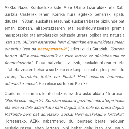
AEKko Nazio Kontseiluko kide Aize Otaño Lizarraldek eta Xabi
Gartzia Castellek lehen Korrika hura egiteko beharrak aipatu
dituzte: 1980an, euskaltzaletasunak euskarari beste pizkunde bat
eman zionean, alfabetatzearen eta euskalduntzearen premia
hauspotzeko eta antolatzeko bultzada urrats logikoa eta naturala
izan zen.
“AEKren estrategia herri dinamikan eta lurraldetasunean
5
oinarritu izan da
hastapenetatik
”
, adierazi du Gartziak.
“Sorrera
hartan, AEKk erakundeetatik ez zuen lortzen ez ofizialtasunik ez
finantziaziorik”.
Dirua batzeko ez ezik, euskalduntzearen eta
alfabetatzearen beharra sortzeko ere kanpaina bat egitea pentsatu
zuten,
“herrikoia, irekia eta Euskal Herri osoaren batasuna
adieraziko zuena”.
Horrelaxe sortu zen Korrika.
Otañoren esanetan, kontu batzuk ez dira asko aldatu 45 urtean:
“Berriki esan dugu 24. Korrikan euskara guztiontzako aterpe irekia
eta erosoa dela aldarrikatu nahi dugula; eta, nola ez, presa dugula
Pizkunde berri bat abiatzeko, Euskal Herri euskalduna lortzeko”.
Horretarako, AEKk nabarmendu du, besteak beste, helduen
euskalduntzea lehen lerroan ipini behar dela; izan ere, gaur-