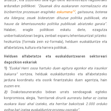
ardatza”,
eta zuzeneko deia egin diete administrazio nagusietako
arduradun politikoei:
“Zeuenak dira euskararen normalizazio eta
12
biziberritze prozesuan eragiteko
eskumena
, gaitasuna, boterea
eta lidergoa; zeuek bideratzen dituzue politika publikoak, eta
hauxe da lehentasunezko politika publikoak abiatzeko garaia”.
Halaber, eragile politikoei eskatu diete, ezagutza
unibertsalizatzeari begira, zenbait esparru lehentasuntzat jotzeko:
hezkuntza (formala zein ez-formala), helduen euskalduntze eta
alfabetatzea, kultura eta harrera politikak...
Helduen alfabetatze eta euskalduntzearen sektoreari
dagozkion eskariak
1)
“Euskal Herri osoa hartuko duen egitura egonkor eta iraunkor
bakarra”
sortzea; helduak euskalduntzeko eta alfabetatzeko
jarduna koordinatu eta osorik finantzatuko duen agentzia, hain
zuzen ere.
2)
Doakotasuneranzko bidean urrats sendoagoak egiteko
konpromisoa; alegia,
“herritarrek dirurik aurreratu behar ez izatea
euskara ikasi ahal izateko, eta herritar bakoitzak 2.000 orduko
poltsa bat izatea euskalduntze prozesu osorako”.