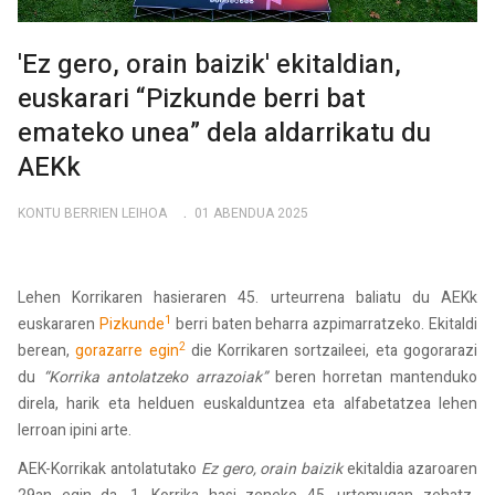
'Ez gero, orain baizik' ekitaldian,
euskarari “Pizkunde berri bat
emateko unea” dela aldarrikatu du
AEKk
KONTU BERRIEN LEIHOA
01 ABENDUA 2025
Lehen Korrikaren hasieraren 45. urteurrena baliatu du AEKk
1
euskararen
Pizkunde
berri baten beharra azpimarratzeko. Ekitaldi
2
berean,
gorazarre egin
die Korrikaren sortzaileei, eta gogorarazi
du
“Korrika antolatzeko arrazoiak”
beren horretan mantenduko
direla, harik eta helduen euskalduntzea eta alfabetatzea lehen
lerroan ipini arte.
AEK-Korrikak antolatutako
Ez gero, orain baizik
ekitaldia azaroaren