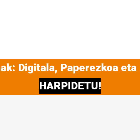
ak: Digitala, Paperezkoa eta
HARPIDETU!