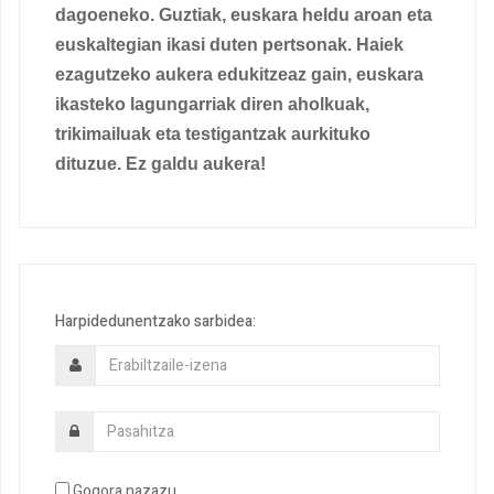
dagoeneko. Guztiak, euskara heldu aroan eta
euskaltegian ikasi duten pertsonak. Haiek
ezagutzeko aukera edukitzeaz gain, euskara
ikasteko lagungarriak diren aholkuak,
trikimailuak eta testigantzak aurkituko
dituzue. Ez galdu aukera!
Harpidedunentzako sarbidea:
Gogora nazazu