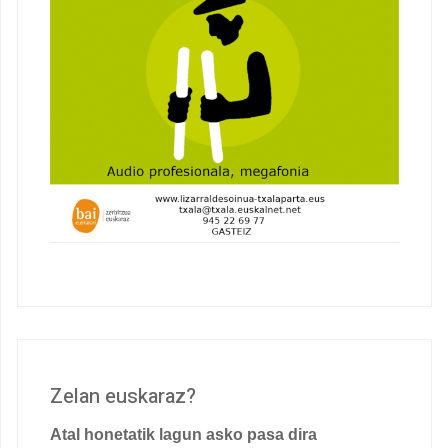
Zelan euskaraz?
Atal honetatik lagun asko pasa dira