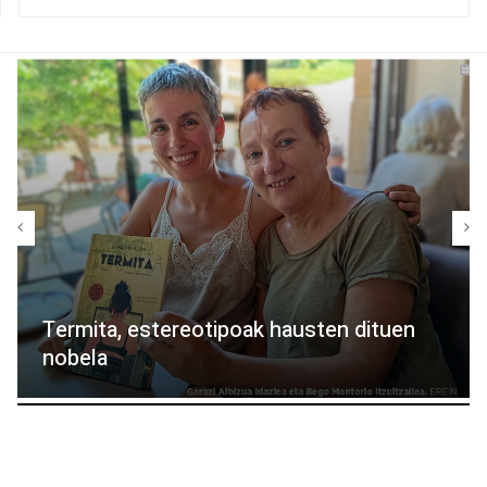
Termita, estereotipoak hausten dituen
nobela