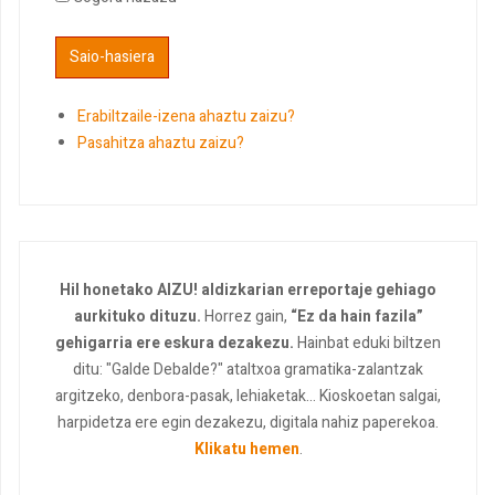
Erabiltzaile-izena ahaztu zaizu?
Pasahitza ahaztu zaizu?
Hil honetako AIZU! aldizkarian erreportaje gehiago
aurkituko dituzu.
Horrez gain,
“Ez da hain fazila”
gehigarria ere eskura dezakezu.
Hainbat eduki biltzen
ditu: "Galde Debalde?" ataltxoa gramatika-zalantzak
argitzeko, denbora-pasak, lehiaketak... Kioskoetan salgai,
harpidetza ere egin dezakezu, digitala nahiz paperekoa.
Klikatu hemen
.