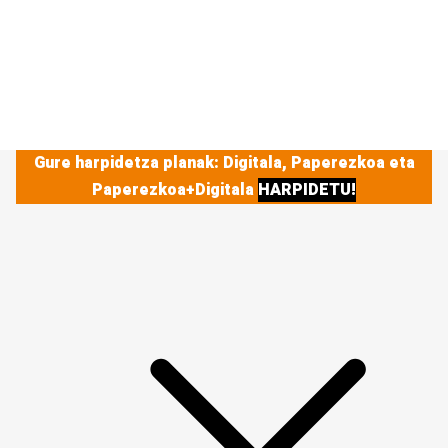
Gure harpidetza planak: Digitala, Paperezkoa eta
Paperezkoa+Digitala
HARPIDETU!