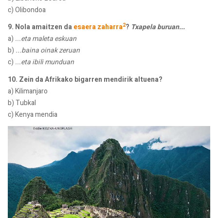
c) Olibondoa
2
9. Nola amaitzen da
esaera zaharra
?
Txapela buruan...
a)
...eta maleta eskuan
b)
...baina oinak zeruan
c)
...eta ibili munduan
10. Zein da Afrikako bigarren mendirik altuena?
a) Kilimanjaro
b) Tubkal
c) Kenya mendia