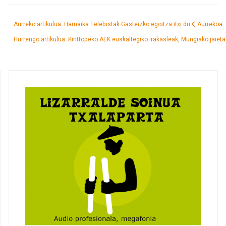
Aurreko artikulua: Hamaika Telebistak Gasteizko egoitza itxi du
Aurrekoa
Hurrengo artikulua: Kinttopeko AEK euskaltegiko irakasleak, Mungiako jaieta