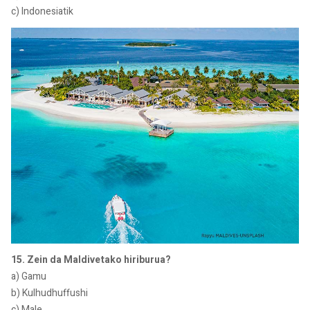
c) Indonesiatik
15. Zein da Maldivetako hiriburua?
a) Gamu
b) Kulhudhuffushi
c) Male