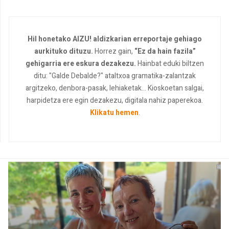
Hil honetako AIZU! aldizkarian erreportaje gehiago
aurkituko dituzu.
Horrez gain,
“Ez da hain fazila”
gehigarria ere eskura dezakezu.
Hainbat eduki biltzen
ditu: "Galde Debalde?" ataltxoa gramatika-zalantzak
argitzeko, denbora-pasak, lehiaketak... Kioskoetan salgai,
harpidetza ere egin dezakezu, digitala nahiz paperekoa.
Klikatu hemen
.