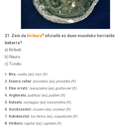
8
21. Zein da
hiriburu
ofizialik ez duen munduko herrialde
bakarra?
a) Kiribati
b) Nauru
c) Tuvalu
1. Bira:
vuelta (es), tour (fr).
2. Esaera zahar:
proverbio (es), proverbe (fr).
3. Etxe orratz:
rascacielos (es), gratte-ciel (fr).
4. Argitaratu:
publicar (es), publier (fr).
5. Kutsatu:
contagiar (es), transmettre (fr).
6. Gurutzaontzi:
crucero (es), croiseur (fr).
7. Kukutxeztul:
tos ferina (es), coqueluche (fr).
8. Hiriburu:
capital (es), capitale (fr).