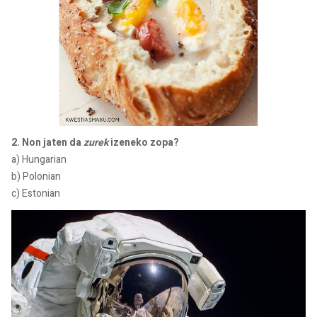
2. Non jaten da
zurek
izeneko zopa?
a) Hungarian
b) Polonian
c) Estonian