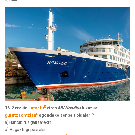
5
16. Zerekin
kutsatu
ziren
MV Hondius
luxuzko
6
gurutzaontzian
egondako zenbait bidaiari?
a) Hantabirus gaitzarekin
b) Hegazti-gripearekin