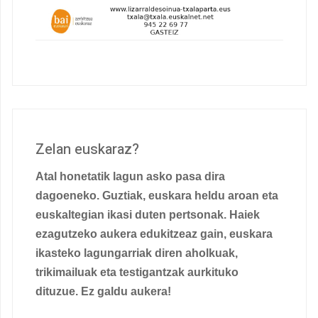
Zelan euskaraz?
Atal honetatik lagun asko pasa dira
dagoeneko. Guztiak, euskara heldu aroan eta
euskaltegian ikasi duten pertsonak. Haiek
ezagutzeko aukera edukitzeaz gain, euskara
ikasteko lagungarriak diren aholkuak,
trikimailuak eta testigantzak aurkituko
dituzue. Ez galdu aukera!