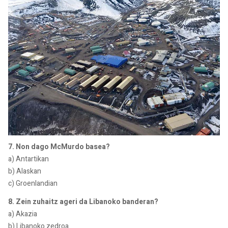
7. Non dago McMurdo basea?
a) Antartikan
b) Alaskan
c) Groenlandian
8. Zein zuhaitz ageri da Libanoko banderan?
a) Akazia
b) Libanoko zedroa