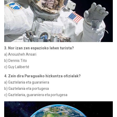
3. Nor izan zen espazioko lehen turista?
a) Anousheh Ansari
b) Dennis Tito
c) Guy Laliberté
4. Zein dira Paraguaiko hizkuntza ofizialak?
a) Gaztelania eta guaraniera
b) Gaztelania eta portugesa
c) Gaztelania, guaraniera eta portugesa