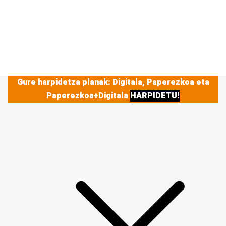
Gure harpidetza planak: Digitala, Paperezkoa eta
Paperezkoa+Digitala
HARPIDETU!