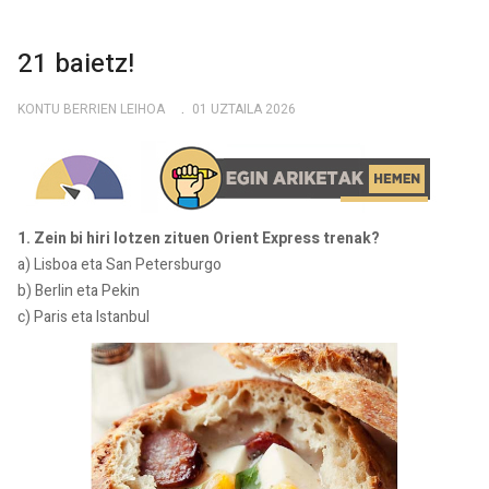
21 baietz!
KONTU BERRIEN LEIHOA
01 UZTAILA 2026
1. Zein bi hiri lotzen zituen Orient Express trenak?
a) Lisboa eta San Petersburgo
b) Berlin eta Pekin
c) Paris eta Istanbul