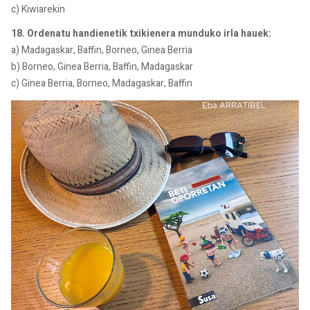
c) Kiwiarekin
18. Ordenatu handienetik txikienera munduko irla hauek:
a) Madagaskar, Baffin, Borneo, Ginea Berria
b) Borneo, Ginea Berria, Baffin, Madagaskar
c) Ginea Berria, Borneo, Madagaskar, Baffin