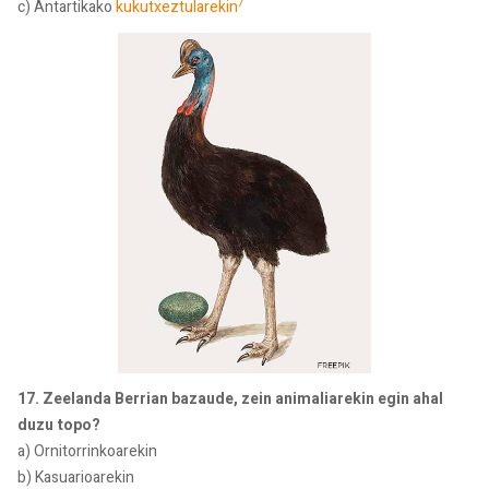
7
c) Antartikako
kukutxeztularekin
17. Zeelanda Berrian bazaude, zein animaliarekin egin ahal
duzu topo?
a) Ornitorrinkoarekin
b) Kasuarioarekin