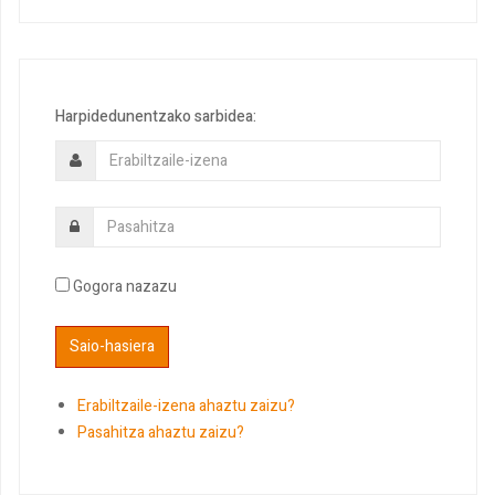
Harpidedunentzako sarbidea:
Gogora nazazu
Erabiltzaile-izena ahaztu zaizu?
Pasahitza ahaztu zaizu?