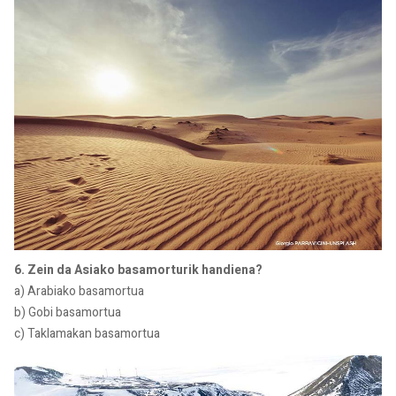
6. Zein da Asiako basamorturik handiena?
a) Arabiako basamortua
b) Gobi basamortua
c) Taklamakan basamortua