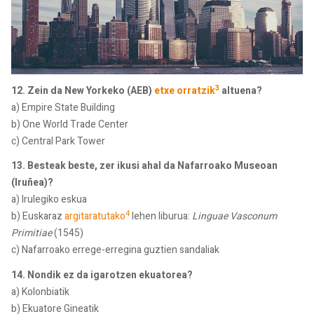
3
12. Zein da New Yorkeko (AEB)
etxe orratzik
altuena?
a) Empire State Building
b) One World Trade Center
c) Central Park Tower
13. Besteak beste, zer ikusi ahal da Nafarroako Museoan
(Iruñea)?
a) Irulegiko eskua
4
b) Euskaraz
argitaratutako
lehen liburua:
Linguae Vasconum
Primitiae
(1545)
c) Nafarroako errege-erregina guztien sandaliak
14. Nondik ez da igarotzen ekuatorea?
a) Kolonbiatik
b) Ekuatore Gineatik