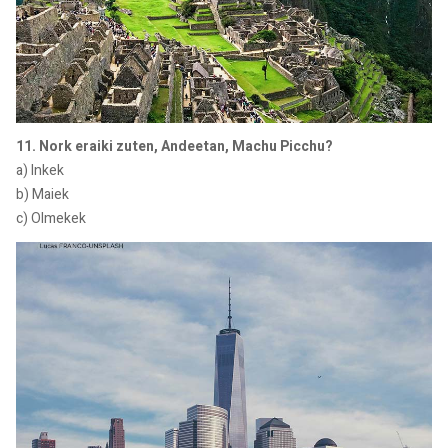
11. Nork eraiki zuten, Andeetan, Machu Picchu?
a) Inkek
b) Maiek
c) Olmekek