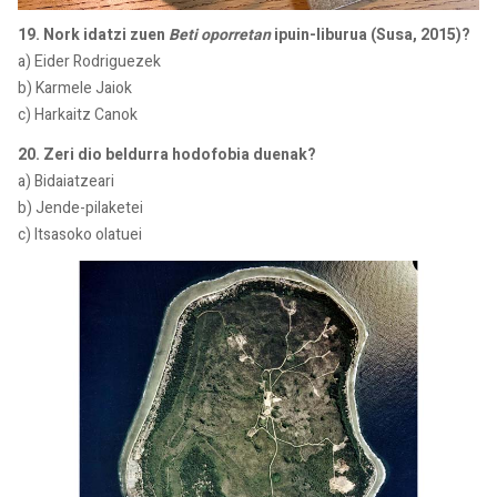
19. Nork idatzi zuen
Beti oporretan
ipuin-liburua (Susa, 2015)?
a) Eider Rodriguezek
b) Karmele Jaiok
c) Harkaitz Canok
20. Zeri dio beldurra hodofobia duenak?
a) Bidaiatzeari
b) Jende-pilaketei
c) Itsasoko olatuei