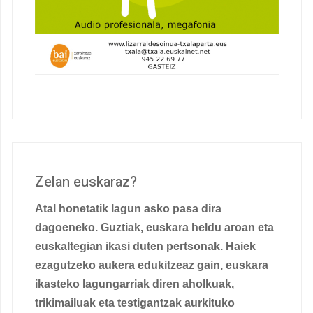
Zelan euskaraz?
Atal honetatik lagun asko pasa dira
dagoeneko. Guztiak, euskara heldu aroan eta
euskaltegian ikasi duten pertsonak. Haiek
ezagutzeko aukera edukitzeaz gain, euskara
ikasteko lagungarriak diren aholkuak,
trikimailuak eta testigantzak aurkituko