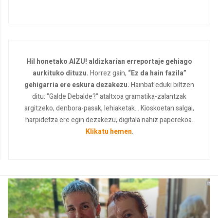
Hil honetako AIZU! aldizkarian erreportaje gehiago
aurkituko dituzu.
Horrez gain,
“Ez da hain fazila”
gehigarria ere eskura dezakezu.
Hainbat eduki biltzen
ditu: "Galde Debalde?" ataltxoa gramatika-zalantzak
argitzeko, denbora-pasak, lehiaketak... Kioskoetan salgai,
harpidetza ere egin dezakezu, digitala nahiz paperekoa.
Klikatu hemen
.