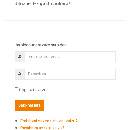
dituzue. Ez galdu aukera!
Harpidedunentzako sarbidea:
Gogora nazazu
Erabiltzaile-izena ahaztu zaizu?
Pasahitza ahaztu zaizu?