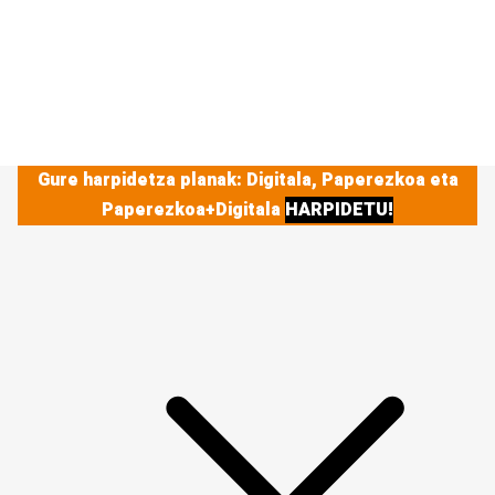
Gure harpidetza planak: Digitala, Paperezkoa eta
Paperezkoa+Digitala
HARPIDETU!