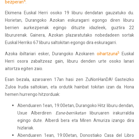
4
bezperan
.
Ekimena Euskal Herri osoko 19 liburu dendatan gauzatuko du.
Horietan, Durangoko Azokan eskuragarri egongo diren liburu
berrien aurkezpenak egingo dituzte idazleek, guztira 22
libururenak. Gainera, Azokan plazaratutako nobedadeen sortak
Euskal Herriko 67 liburu saltokitan egongo dira eskuragarri.
5
Azoka ibiltariari esker, Durangoko Azokaren
oihartzuna
Euskal
Herri osora zabaltzeaz gain, liburu denden urte osoko lanari
aitortza egiten zaio.
Esan bezala, azaroaren 17an hasi zen ZuNonHanDA! Gasteizko
Zuloa Irudia saltokian, eta ordutik hainbat tokitan izan da. Hona
hemen hurrengo hitzorduak:
Abenduaren 1ean, 19:00etan, Durangoko Hitz liburu dendan,
Uxue Alberdiren
Esne-berriketan
liburuaren irakurraldia
egingo dute. Alberdi bera eta Miren Amuriza izango dira
hizlariak.
Abenduaren 1ean, 19:00etan, Donostiako Casa del Libro