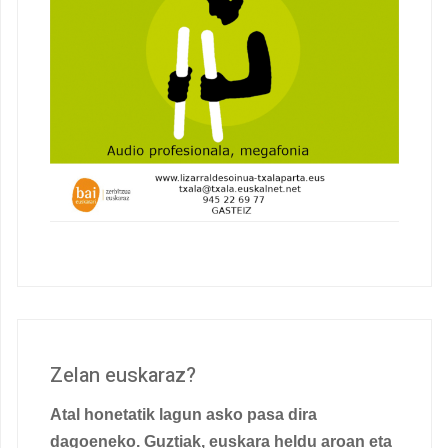
Zelan euskaraz?
Atal honetatik lagun asko pasa dira
dagoeneko. Guztiak, euskara heldu aroan eta