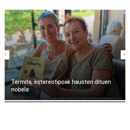
Termita, estereotipoak hausten dituen
nobela