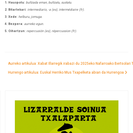
1. Hauspotu:
bultzada eman, bultzatu, sustatu.
2. Bitartekari:
intermediario, -a (es), intermédiaire (fr).
3. Xede:
helburu, jomuga.
4. Bezpera:
aurreko egun.
5. Oihartzun:
repercusión (es), répercussion (fr).
Aurreko artikulua: Xabat Illarregik irabazi du 2025eko Nafarroako Bertsolari
Hurrengo artikulua: Euskal Herriko Mus Txapelketa abian da
Hurrengoa