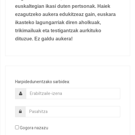
euskaltegian ikasi duten pertsonak. Haiek
ezagutzeko aukera edukitzeaz gain, euskara
ikasteko lagungarriak diren aholkuak,
trikimailuak eta testigantzak aurkituko
dituzue. Ez galdu aukera!
Harpidedunentzako sarbidea:
Gogora nazazu