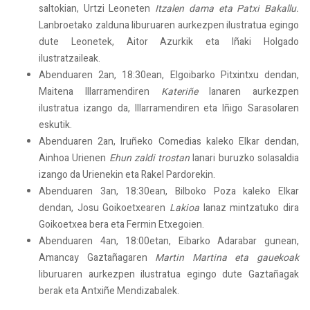
saltokian, Urtzi Leoneten
Itzalen dama eta Patxi Bakallu.
Lanbroetako zalduna liburuaren aurkezpen ilustratua egingo
dute Leonetek, Aitor Azurkik eta Iñaki Holgado
ilustratzaileak.
Abenduaren 2an, 18:30ean, Elgoibarko Pitxintxu dendan,
Maitena Illarramendiren
Kateriñe
lanaren aurkezpen
ilustratua izango da, Illarramendiren eta Iñigo Sarasolaren
eskutik.
Abenduaren 2an, Iruñeko Comedias kaleko Elkar dendan,
Ainhoa Urienen
Ehun zaldi trostan
lanari buruzko solasaldia
izango da Urienekin eta Rakel Pardorekin.
Abenduaren 3an, 18:30ean, Bilboko Poza kaleko Elkar
dendan, Josu Goikoetxearen
Lakioa
lanaz mintzatuko dira
Goikoetxea bera eta Fermin Etxegoien.
Abenduaren 4an, 18:00etan, Eibarko Adarabar gunean,
Amancay Gaztañagaren
Martin Martina eta gauekoak
liburuaren aurkezpen ilustratua egingo dute Gaztañagak
berak eta Antxiñe Mendizabalek.