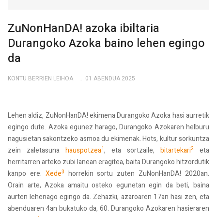
ZuNonHanDA! azoka ibiltaria
Durangoko Azoka baino lehen egingo
da
KONTU BERRIEN LEIHOA
01 ABENDUA 2025
Lehen aldiz, ZuNonHanDA! ekimena Durangoko Azoka hasi aurretik
egingo dute. Azoka egunez harago, Durangoko Azokaren helburu
nagusietan sakontzeko asmoa du ekimenak. Hots, kultur sorkuntza
1
2
zein zaletasuna
hauspotzea
, eta sortzaile,
bitartekari
eta
herritarren arteko zubi lanean eragitea, baita Durangoko hitzordutik
3
kanpo ere.
Xede
horrekin sortu zuten ZuNonHanDA! 2020an.
Orain arte, Azoka amaitu osteko egunetan egin da beti, baina
aurten lehenago egingo da. Zehazki, azaroaren 17an hasi zen, eta
abenduaren 4an bukatuko da, 60. Durangoko Azokaren hasieraren