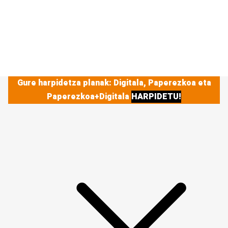
Gure harpidetza planak: Digitala, Paperezkoa eta
Paperezkoa+Digitala
HARPIDETU!