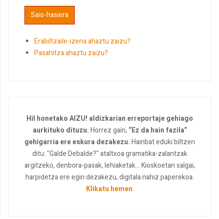
Erabiltzaile-izena ahaztu zaizu?
Pasahitza ahaztu zaizu?
Hil honetako AIZU! aldizkarian erreportaje gehiago
aurkituko dituzu.
Horrez gain,
“Ez da hain fazila”
gehigarria ere eskura dezakezu.
Hainbat eduki biltzen
ditu: "Galde Debalde?" ataltxoa gramatika-zalantzak
argitzeko, denbora-pasak, lehiaketak... Kioskoetan salgai,
harpidetza ere egin dezakezu, digitala nahiz paperekoa.
Klikatu hemen
.