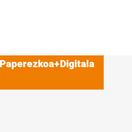
 Paperezkoa+Digitala