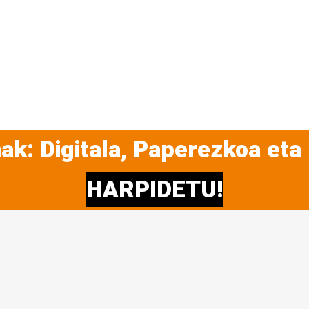
ak: Digitala, Paperezkoa eta
HARPIDETU!