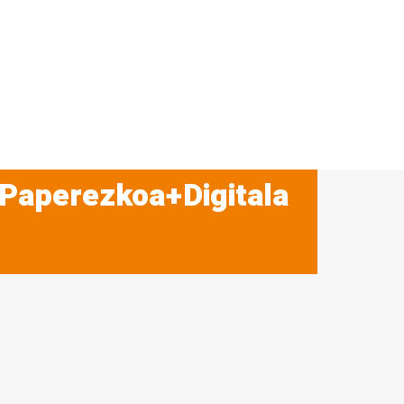
 Paperezkoa+Digitala