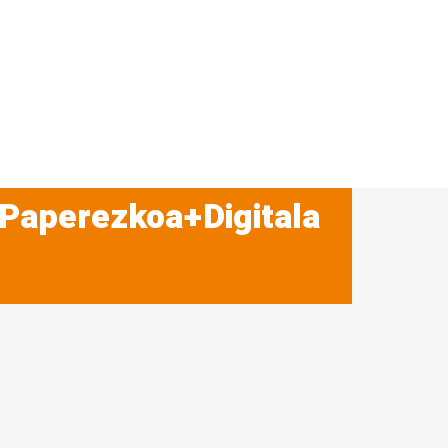
 Paperezkoa+Digitala