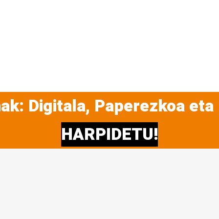
ak: Digitala, Paperezkoa eta
HARPIDETU!