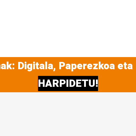
ak: Digitala, Paperezkoa eta
HARPIDETU!