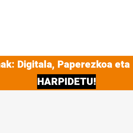
ak: Digitala, Paperezkoa eta
HARPIDETU!