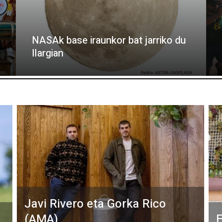
NASAk base iraunkor bat jarriko du
Ilargian
Javi Rivero eta Gorka Rico
(AMA)
E