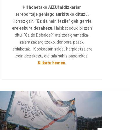
Hil honetako AIZU! aldizkarian
erreportaje gehiago aurkituko dituzu.
Horrez gain,
“Ez da hain fazila” gehigarria
ere eskura dezakezu.
Hainbat eduki biltzen
ditu: "Galde Debalde?" ataltxoa gramatika-
zalantzak argitzeko, denbora-pasak,
lehiaketak... Kioskoetan salgai, harpidetza ere
egin dezakezu, digitala nahiz paperekoa.
Klikatu hemen
.