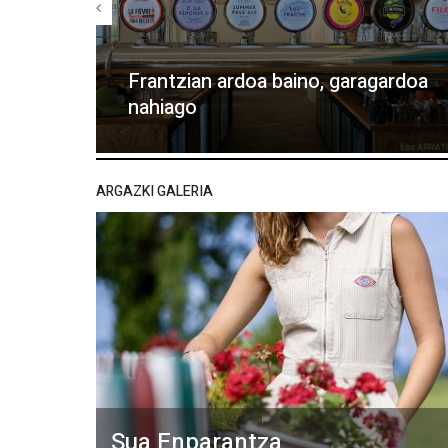
Frantzian ardoa baino, garagardoa
nahiago
ARGAZKI GALERIA
Sua Enparantza