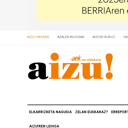
AIZU! HASIERA
AZALEN BILDUMA
AIZU!RI BURUZ
HA
ELKARRIZKETA NAGUSIA
ZELAN EUSKARAZ?
ERREPOR
AIZU!REN LEIHOA