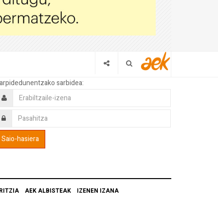
arpidedunentzako sarbidea:
RITZIA
AEK ALBISTEAK
IZENEN IZANA