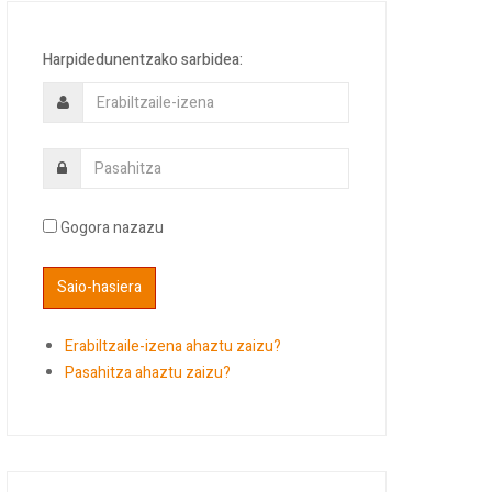
Harpidedunentzako sarbidea:
Gogora nazazu
Erabiltzaile-izena ahaztu zaizu?
Pasahitza ahaztu zaizu?