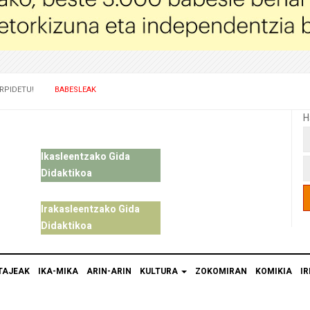
RPIDETU!
BABESLEAK
H
Ikasleentzako Gida
Didaktikoa
Irakasleentzako Gida
Didaktikoa
TAJEAK
IKA-MIKA
ARIN-ARIN
KULTURA
ZOKOMIRAN
KOMIKIA
IR