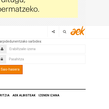
arpidedunentzako sarbidea:
RITZIA
AEK ALBISTEAK
IZENEN IZANA