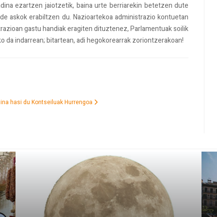
adina ezartzen jaiotzetik, baina urte berriarekin betetzen dute
ende askok erabiltzen du. Nazioartekoa administrazio kontuetan
trazioan gastu handiak eragiten dituztenez, Parlamentuak soilik
ko da indarrean; bitartean, adi hegokorearrak zoriontzerakoan!
aina hasi du Kontseiluak
Hurrengoa