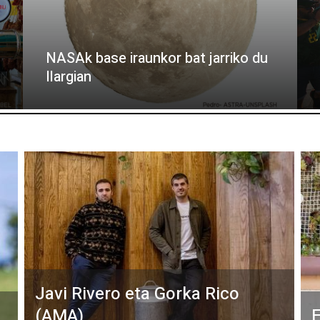
NASAk base iraunkor bat jarriko du
Ilargian
Javi Rivero eta Gorka Rico
(AMA)
E