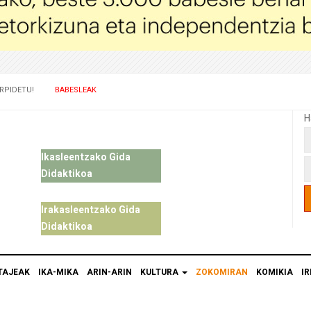
RPIDETU!
BABESLEAK
H
Ikasleentzako Gida
Didaktikoa
Irakasleentzako Gida
Didaktikoa
TAJEAK
IKA-MIKA
ARIN-ARIN
KULTURA
ZOKOMIRAN
KOMIKIA
IR