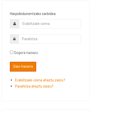
Harpidedunentzako sarbidea:
Gogora nazazu
Erabiltzaile-izena ahaztu zaizu?
Pasahitza ahaztu zaizu?