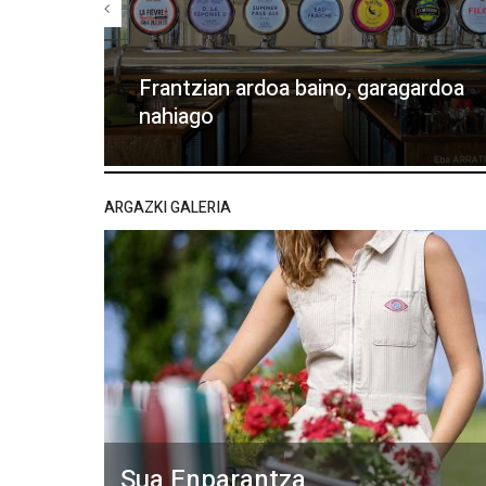
Frantzian ardoa baino, garagardoa
nahiago
ARGAZKI GALERIA
Sua Enparantza