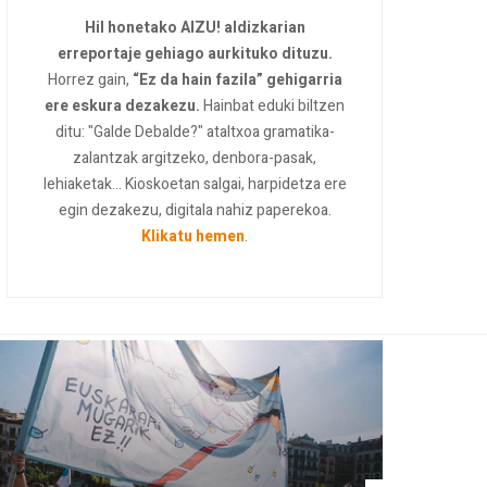
Hil honetako AIZU! aldizkarian
erreportaje gehiago aurkituko dituzu.
Horrez gain,
“Ez da hain fazila” gehigarria
ere eskura dezakezu.
Hainbat eduki biltzen
ditu: "Galde Debalde?" ataltxoa gramatika-
zalantzak argitzeko, denbora-pasak,
lehiaketak... Kioskoetan salgai, harpidetza ere
egin dezakezu, digitala nahiz paperekoa.
Klikatu hemen
.