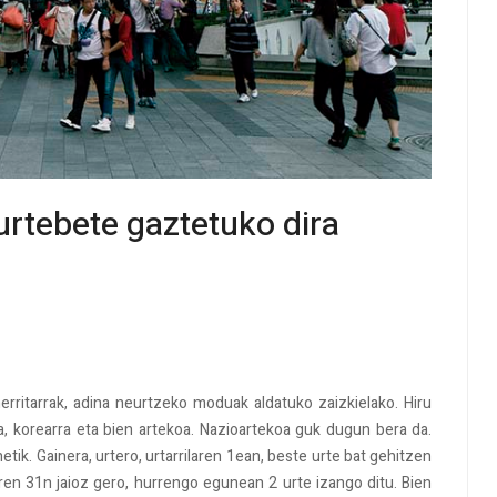
rtebete gaztetuko dira
rritarrak, adina neurtzeko moduak aldatuko zaizkielako. Hiru
, korearra eta bien artekoa. Nazioartekoa guk dugun bera da.
netik. Gainera, urtero, urtarrilaren 1ean, beste urte bat gehitzen
en 31n jaioz gero, hurrengo egunean 2 urte izango ditu. Bien