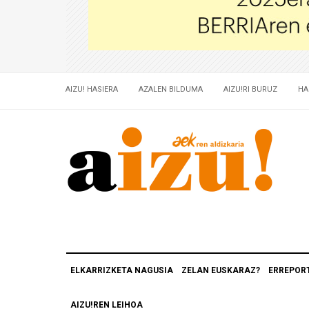
AIZU! HASIERA
AZALEN BILDUMA
AIZU!RI BURUZ
HA
ELKARRIZKETA NAGUSIA
ZELAN EUSKARAZ?
ERREPOR
AIZU!REN LEIHOA