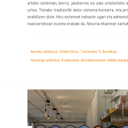
arteko sisteman, berriz, jaioberriei ez zaie urtebeteko 
urtea. Txinako tradiziotik dator sistema korearra, eta j
erabiltzen dute. Hiru sistemek nahaste ugari eta adminis
nazioartekoari eustea erabaki du. Neurria ekainean sartu
Aurreko artikulua: Urteko hitza, “zorioneko”
Aurrekoa
Hurrengo artikulua: Euskararen ofizialtasunaren aldeko kanp