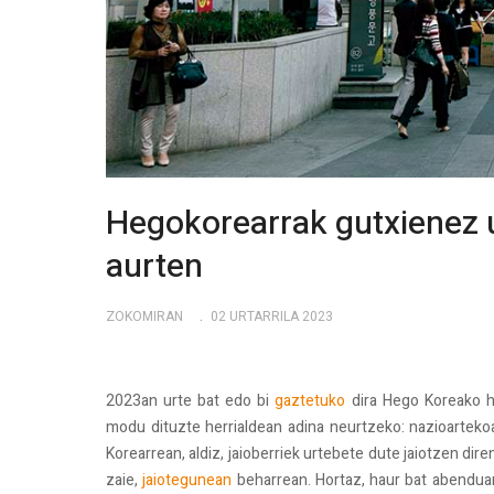
Hegokorearrak gutxienez u
aurten
ZOKOMIRAN
02 URTARRILA 2023
2023an urte bat edo bi
gaztetuko
dira Hego Koreako he
modu dituzte herrialdean adina neurtzeko: nazioartekoa
Korearrean, aldiz, jaioberriek urtebete dute jaiotzen dire
zaie,
jaiotegunean
beharrean. Hortaz, haur bat abenduar