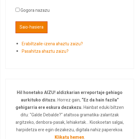
Gogora nazazu
Erabiltzaile-izena ahaztu zaizu?
Pasahitza ahaztu zaizu?
Hil honetako AIZU! aldizkarian erreportaje gehiago
aurkituko dituzu.
Horrez gain,
“Ez da hain fazila”
gehigarria ere eskura dezakezu.
Hainbat eduki biltzen
ditu: "Galde Debalde?" ataltxoa gramatika-zalantzak
argitzeko, denbora-pasak, lehiaketak... Kioskoetan salgai,
harpidetza ere egin dezakezu, digitala nahiz paperekoa.
Klikatu hemen
.