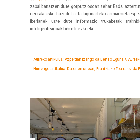
zabal banatzen dute gorputz osoan zehar. Bada, aztert
neurala asko hazi dela eta lagunarteko armiarmek espez
ikerlariek uste dute informazio trukaketak araknid
inteligenteagoak bihur litezkeela.
Aurreko artikulua: Azpeitian izango da Bertso Eguna
Aurrek
Hurrengo artikulua: Datorren urtean, Frantziako Tourra ez da