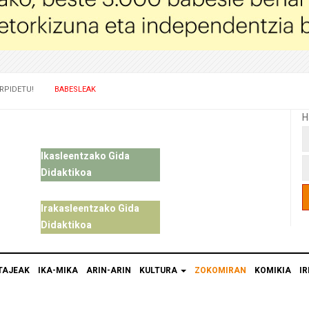
RPIDETU!
BABESLEAK
H
Ikasleentzako Gida
Didaktikoa
Irakasleentzako Gida
Didaktikoa
TAJEAK
IKA-MIKA
ARIN-ARIN
KULTURA
ZOKOMIRAN
KOMIKIA
IR