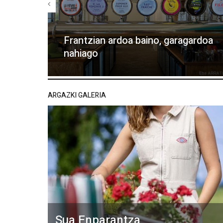
Frantzian ardoa baino, garagardoa
nahiago
ARGAZKI GALERIA
Sua Enparantza