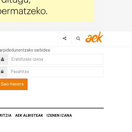
arpidedunentzako sarbidea:
RITZIA
AEK ALBISTEAK
IZENEN IZANA