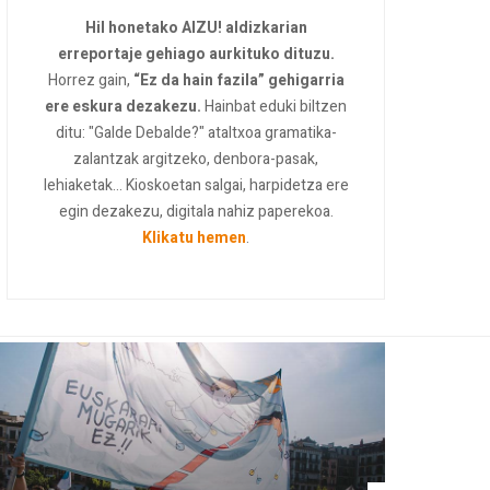
Hil honetako AIZU! aldizkarian
erreportaje gehiago aurkituko dituzu.
Horrez gain,
“Ez da hain fazila” gehigarria
ere eskura dezakezu.
Hainbat eduki biltzen
ditu: "Galde Debalde?" ataltxoa gramatika-
zalantzak argitzeko, denbora-pasak,
lehiaketak... Kioskoetan salgai, harpidetza ere
egin dezakezu, digitala nahiz paperekoa.
Klikatu hemen
.