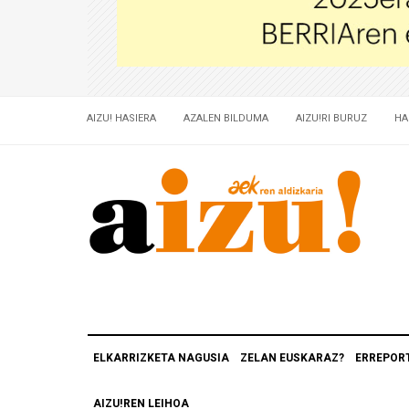
AIZU! HASIERA
AZALEN BILDUMA
AIZU!RI BURUZ
HA
ELKARRIZKETA NAGUSIA
ZELAN EUSKARAZ?
ERREPOR
AIZU!REN LEIHOA