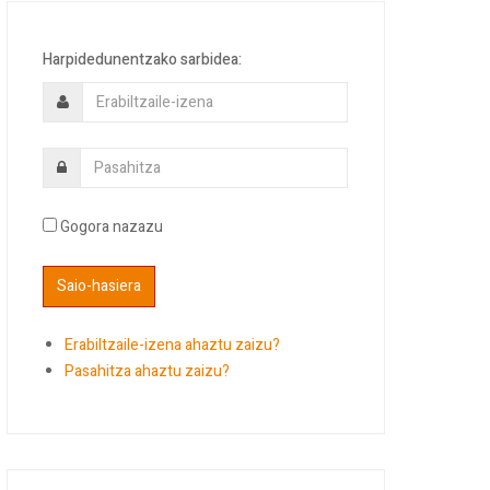
Harpidedunentzako sarbidea:
Gogora nazazu
Erabiltzaile-izena ahaztu zaizu?
Pasahitza ahaztu zaizu?