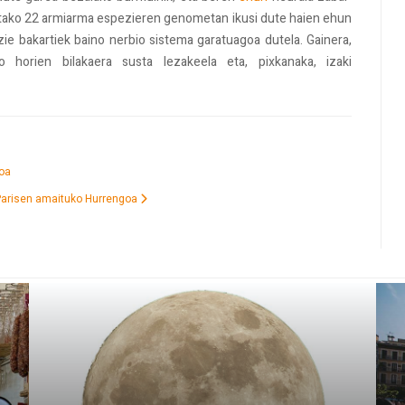
utako 22 armiarma espezieren genometan ikusi dute haien ehun
ie bakartiek baino nerbio sistema garatuagoa dutela. Gainera,
o horien bilakaera susta lezakeela eta, pixkanaka, izaki
oa
 Parisen amaituko
Hurrengoa