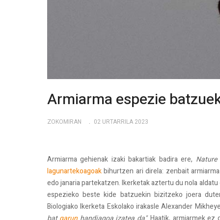
Armiarma espezie batzuek
ZOKOMIRAN
02 URTARRILA 2023
Armiarma gehienak izaki bakartiak badira ere,
Nature
lagunartekoagoak
bihurtzen ari direla: zenbait armiarma 
edo janaria partekatzen. Ikerketak aztertu du nola aldatu 
espezieko beste kide batzuekin bizitzeko joera duten
Biologiako Ikerketa Eskolako irakasle Alexander Mikhe
bat
garun
handiagoa izatea da"
. Haatik, armiarmek ez