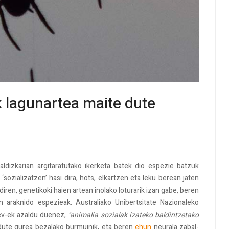
 lagunartea maite dute
aldizkarian argitaratutako ikerketa batek dio espezie batzuk
‘sozializatzen’ hasi dira, hots, elkartzen eta leku berean jaten
diren, genetikoki haien artean inolako loturarik izan gabe, beren
 araknido espezieak. Australiako Unibertsitate Nazionaleko
yev-ek azaldu duenez,
"animalia sozialak izateko baldintzetako
 dute gurea bezalako burmuinik, eta beren
ehun
neurala zabal-