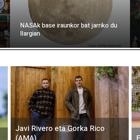
NASAk base iraunkor bat jarriko du
Ilargian
Javi Rivero eta Gorka Rico
(AMA)
E